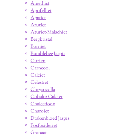
Amethist
Apofylliet
Apatiet
Azuriet
Azuriet-Malachiet
Bergkristal
Borniet
Bumblebee Jaspis
Citrien
Carneool
Calciet
Celestiet
Chrysocolla
Cobalto Calciet
Chalcedoon
Charoiet
Drakenbloed Jaspis
Fosfosideriet
Granaat