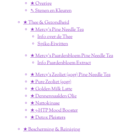
★ Overige
➴ Stenen en Kleuren
★ Thee & Gezondheid
★ Mercy's Pine Needle Tea
Info over de Thee
Spike-Eiwitten
★ Mercy's Paardenbloem Pine Needle Tea
Info Paardenbloem Extract
★ Mercy's Zeoliet (90gr) Pine Needle Tea
★ Pure Zeoliet (90gr)
★ Golden Milk Latte
★ Dennennaalden Olie
★ Nattokinase
★ 5-HTP Mood Booster
★ Detox Pleisters
★ Bescherming & Reiniging