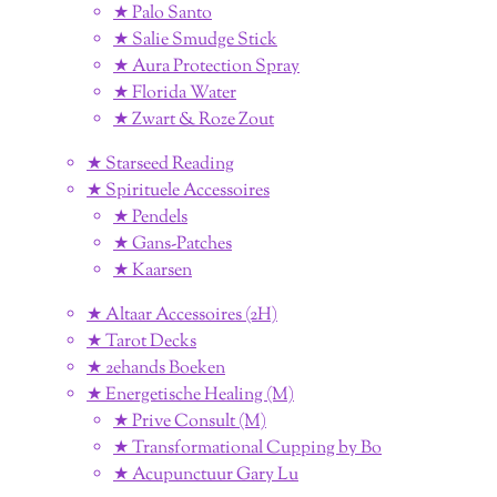
★ Palo Santo
★ Salie Smudge Stick
★ Aura Protection Spray
★ Florida Water
★ Zwart & Roze Zout
★ Starseed Reading
★ Spirituele Accessoires
★ Pendels
★ Gans-Patches
★ Kaarsen
★ Altaar Accessoires (2H)
★ Tarot Decks
★ 2ehands Boeken
★ Energetische Healing (M)
★ Prive Consult (M)
★ Transformational Cupping by Bo
★ Acupunctuur Gary Lu