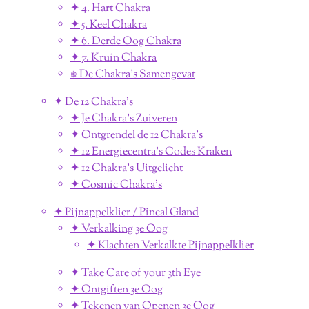
✦ 4. Hart Chakra
✦ 5. Keel Chakra
✦ 6. Derde Oog Chakra
✦ 7. Kruin Chakra
⎈ De Chakra's Samengevat
✦ De 12 Chakra's
✦ Je Chakra's Zuiveren
✦ Ontgrendel de 12 Chakra's
✦ 12 Energiecentra's Codes Kraken
✦ 12 Chakra's Uitgelicht
✦ Cosmic Chakra's
✦ Pijnappelklier / Pineal Gland
✦ Verkalking 3e Oog
✦ Klachten Verkalkte Pijnappelklier
✦ Take Care of your 3th Eye
✦ Ontgiften 3e Oog
✦ Tekenen van Openen 3e Oog