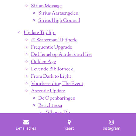
Sirian Message
Sirius Aartsengelen
Sirius High Council
Update Tijdlijn
♒︎ Waterman Tijdperk
Frequentie Upgrade
De Hemel op Aarde is nu Hier
Golden Age
Levende Bibliotheek
From Dark to Light
Voorbereiding The Event
Ascentie Update
De Openbaringen
Bericht 2021
What to Do
Update 2021
Energie Update
E-mailadres
Kaart
Instagram