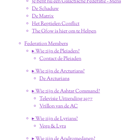
Je bent nu een Galactische Federatie - Mens
De Schaduw
De Matrix
Het Reptielen Conflict
The Gfow is hier om te Helpen
Federation Members
▸ Wie zijn de Pleiaden?
Contact de Pleiaden
▸ Wie zijn de Arcturians?
De Arcturians
▸ Wie zijn de Ashtar Command?
Televisie Uitzending 1977
Vrillon van de AC
▸ Wie zijn de Lyrians?
Vega & Lyra
▸ Wie zijn de Andromedanen?