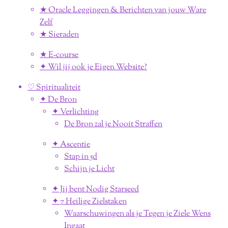
★ Oracle Leggingen & Berichten van jouw Ware
Zelf
★ Sieraden
★ E-course
✦ Wil jij ook je Eigen Website?
♡ Spiritualiteit
✦ De Bron
✦ Verlichting
De Bron zal je Nooit Straffen
✦ Ascentie
Stap in 5d
Schijn je Licht
✦ Jij bent Nodig Starseed
✦ 7 Heilige Zielstaken
Waarschuwingen als je Tegen je Ziele Wens
Ingaat