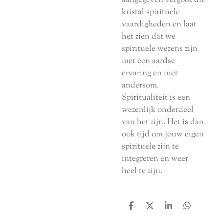
kristal spirituele
vaardigheden en laat
het zien dat we
spirituele wezens zijn
met een aardse
ervaring en niet
andersom.
Spiritualiteit is een
wezenlijk onderdeel
van het zijn. Het is dan
ook tijd om jouw eigen
spirituele zijn te
integreren en weer
heel te zijn.
D
D
S
D
e
e
h
e