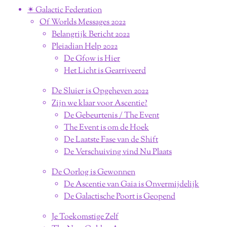
✴︎ Galactic Federation
Of Worlds Messages 2022
Belangrijk Bericht 2022
Pleiadian Help 2022
De Gfow is Hier
Het Licht is Gearriveerd
De Sluier is Opgeheven 2022
Zijn we klaar voor Ascentie?
De Gebeurtenis / The Event
The Event is om de Hoek
De Laatste Fase van de Shift
De Verschuiving vind Nu Plaats
De Oorlog is Gewonnen
De Ascentie van Gaia is Onvermijdelijk
De Galactische Poort is Geopend
Je Toekomstige Zelf