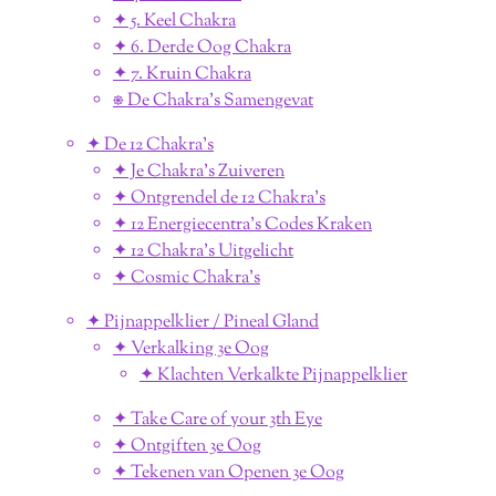
✦ 5. Keel Chakra
✦ 6. Derde Oog Chakra
✦ 7. Kruin Chakra
⎈ De Chakra's Samengevat
✦ De 12 Chakra's
✦ Je Chakra's Zuiveren
✦ Ontgrendel de 12 Chakra's
✦ 12 Energiecentra's Codes Kraken
✦ 12 Chakra's Uitgelicht
✦ Cosmic Chakra's
✦ Pijnappelklier / Pineal Gland
✦ Verkalking 3e Oog
✦ Klachten Verkalkte Pijnappelklier
✦ Take Care of your 3th Eye
✦ Ontgiften 3e Oog
✦ Tekenen van Openen 3e Oog