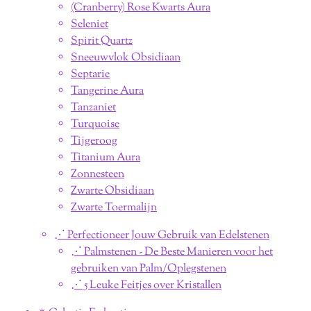
(Cranberry) Rose Kwarts Aura
Seleniet
Spirit Quartz
Sneeuwvlok Obsidiaan
Septarie
Tangerine Aura
Tanzaniet
Turquoise
Tijgeroog
Titanium Aura
Zonnesteen
Zwarte Obsidiaan
Zwarte Toermalijn
⋰ Perfectioneer Jouw Gebruik van Edelstenen
⋰ Palmstenen - De Beste Manieren voor het
gebruiken van Palm/Oplegstenen
⋰ 5 Leuke Feitjes over Kristallen