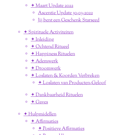
✦ Maart Update 2022
Ascentie Update 30-03-2022
Jij bent een Geschenk Starseed
✦ Spirituele Activiteiten
✦ Inleiding
✦ Ochtend Ritueel
✦ Happiness Rituelen
✦ Ademwerk
✦ Droomwerk
✦ Loslaten & Koorden Verbreken
✦ Loslaten van Producten-Geloof
✦ Dankbaarheid Rituelen
✦ Gaves
✦ Hulpmidellen
✦ Affirmaties
✦ Positieve Affirmaties