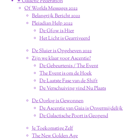
✴︎ Galactic Federation
Of Worlds Messages 2022
Belangrijk Bericht 2022
Pleiadian Help 2022
De Gfow is Hier
Het Licht is Gearriveerd
De Sluier is Opgeheven 2022
Zijn we klaar voor Ascentie?
De Gebeurtenis / The Event
The Event is om de Hoek
De Laatste Fase van de Shift
De Verschuiving vind Nu Plaats
De Oorlog is Gewonnen
De Ascentie van Gaia is Onvermijdelijk
De Galactische Poort is Geopend
Je Toekomstige Zelf
The New Golden Age