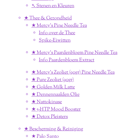
➴ Stenen en Kleuren
★ Thee & Gezondheid
★ Mercy's Pine Needle Tea
Info over de Thee
Spike-Eiwitten
★ Mercy's Paardenbloem Pine Needle Tea
Info Paardenbloem Extract
★ Mercy's Zeoliet (90gr) Pine Needle Tea
★ Pure Zeoliet (90gr)
★ Golden Milk Latte
★ Dennennaalden Olie
★ Nattokinase
★ 5-HTP Mood Booster
★ Detox Pleisters
★ Bescherming & Reiniging
★ Palo Santo