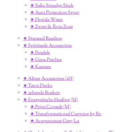
★ Salie Smudge Stick
★ Aura Protection Spray
★ Florida Water
★ Zwart & Roze Zout
★ Starseed Reading
★ Spirituele Accessoires
★ Pendels
★ Gans-Patches
★ Kaarsen
★ Altaar Accessoires (2H)
★ Tarot Decks
★ 2ehands Boeken
★ Energetische Healing (M)
★ Prive Consult (M)
★ Transformational Cupping by Bo
★ Acupunctuur Gary Lu