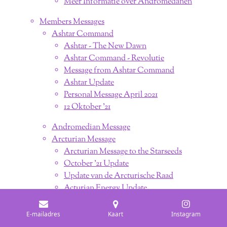
Meer Informatie over Andromedanen
Members Messages
Ashtar Command
Ashtar - The New Dawn
Ashtar Command - Revolutie
Message from Ashtar Command
Ashtar Update
Personal Message April 2021
12 Oktober '21
Andromedian Message
Arcturian Message
Arcturian Message to the Starseeds
October '21 Update
Update van de Arcturische Raad
Acturian Energy Update
Arcturian Council 5d Update
E-mailadres
Kaart
Instagram
Arcturian: Starseed Journey