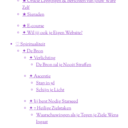
★ Oracle Leggingen & Berichten van jouw Ware
Zelf
★ Sieraden
★ E-course
✦ Wil jij ook je Eigen Website?
♡ Spiritualiteit
✦ De Bron
✦ Verlichting
De Bron zal je Nooit Straffen
✦ Ascentie
Stap in 5d
Schijn je Licht
✦ Jij bent Nodig Starseed
✦ 7 Heilige Zielstaken
Waarschuwingen als je Tegen je Ziele Wens
Ingaat