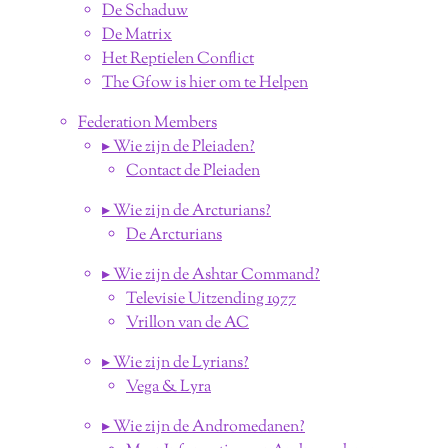
De Schaduw
De Matrix
Het Reptielen Conflict
The Gfow is hier om te Helpen
Federation Members
▸ Wie zijn de Pleiaden?
Contact de Pleiaden
▸ Wie zijn de Arcturians?
De Arcturians
▸ Wie zijn de Ashtar Command?
Televisie Uitzending 1977
Vrillon van de AC
▸ Wie zijn de Lyrians?
Vega & Lyra
▸ Wie zijn de Andromedanen?