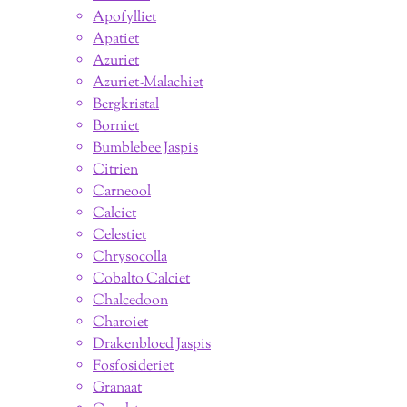
Apofylliet
Apatiet
Azuriet
Azuriet-Malachiet
Bergkristal
Borniet
Bumblebee Jaspis
Citrien
Carneool
Calciet
Celestiet
Chrysocolla
Cobalto Calciet
Chalcedoon
Charoiet
Drakenbloed Jaspis
Fosfosideriet
Granaat