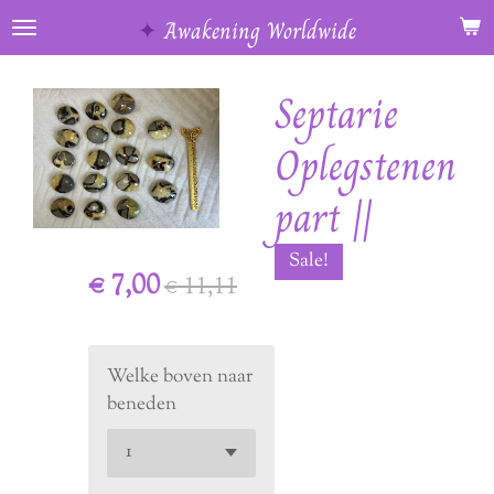
Ga
✦
Awakening Worldwide
direct
naar
Septarie
de
hoofdinhoud
Oplegstenen
part ||
Sale!
€ 7,00
€ 11,11
Welke boven naar
beneden