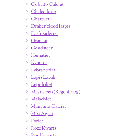
Cobalto Calciet
Chalcedoon
Charoiet
Drakenbloed Jaspis
Fosfosideriet
Granaat
Goudsteen
Hematiet
Kyaniet
Labradoriet
Lapis Lazuli
Lepidoliet
Maansteen (Regenboog)
Malachiet
Mangano Calciet
Mos Agaat
Pyriet
Roze Kwarts
Rookkwarts