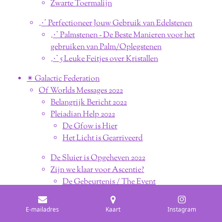
Zwarte Toermalijn
⋰ Perfectioneer Jouw Gebruik van Edelstenen
⋰ Palmstenen - De Beste Manieren voor het
gebruiken van Palm/Oplegstenen
⋰ 5 Leuke Feitjes over Kristallen
✴︎ Galactic Federation
Of Worlds Messages 2022
Belangrijk Bericht 2022
Pleiadian Help 2022
De Gfow is Hier
Het Licht is Gearriveerd
De Sluier is Opgeheven 2022
Zijn we klaar voor Ascentie?
De Gebeurtenis / The Event
The Event is om de Hoek
De Laatste Fase van de Shift
E-mailadres
Kaart
Instagram
De Verschuiving vind Nu Plaats