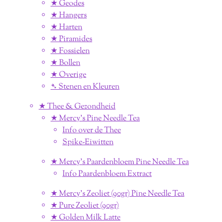
★ Geodes
★ Hangers
★ Harten
★ Piramides
★ Fossielen
★ Bollen
★ Overige
➴ Stenen en Kleuren
★ Thee & Gezondheid
★ Mercy's Pine Needle Tea
Info over de Thee
Spike-Eiwitten
★ Mercy's Paardenbloem Pine Needle Tea
Info Paardenbloem Extract
★ Mercy's Zeoliet (90gr) Pine Needle Tea
★ Pure Zeoliet (90gr)
★ Golden Milk Latte