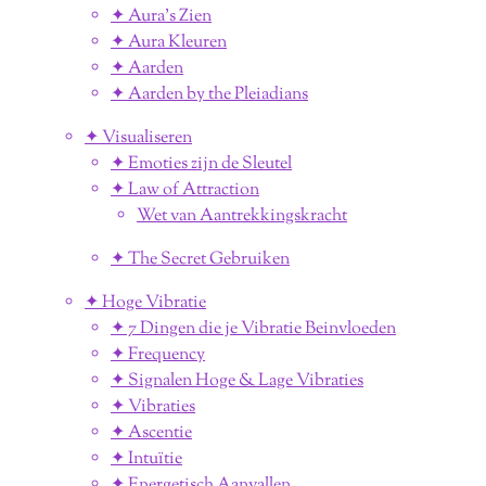
✦ Aura's Zien
✦ Aura Kleuren
✦ Aarden
✦ Aarden by the Pleiadians
✦ Visualiseren
✦ Emoties zijn de Sleutel
✦ Law of Attraction
Wet van Aantrekkingskracht
✦ The Secret Gebruiken
✦ Hoge Vibratie
✦ 7 Dingen die je Vibratie Beinvloeden
✦ Frequency
✦ Signalen Hoge & Lage Vibraties
✦ Vibraties
✦ Ascentie
✦ Intuïtie
✦ Energetisch Aanvallen