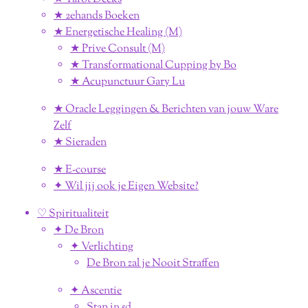
★ 2ehands Boeken
★ Energetische Healing (M)
★ Prive Consult (M)
★ Transformational Cupping by Bo
★ Acupunctuur Gary Lu
★ Oracle Leggingen & Berichten van jouw Ware
Zelf
★ Sieraden
★ E-course
✦ Wil jij ook je Eigen Website?
♡ Spiritualiteit
✦ De Bron
✦ Verlichting
De Bron zal je Nooit Straffen
✦ Ascentie
Stap in 5d