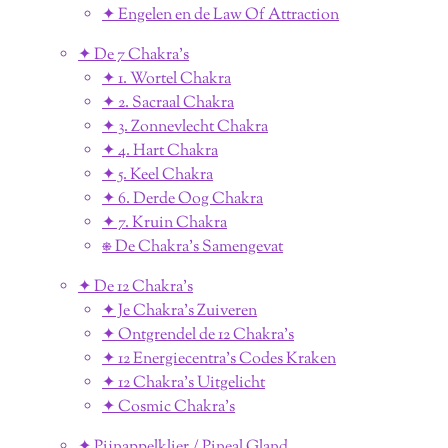
✦ Engelen en de Law Of Attraction
✦ De 7 Chakra's
✦ 1. Wortel Chakra
✦ 2. Sacraal Chakra
✦ 3. Zonnevlecht Chakra
✦ 4. Hart Chakra
✦ 5. Keel Chakra
✦ 6. Derde Oog Chakra
✦ 7. Kruin Chakra
⎈ De Chakra's Samengevat
✦ De 12 Chakra's
✦ Je Chakra's Zuiveren
✦ Ontgrendel de 12 Chakra's
✦ 12 Energiecentra's Codes Kraken
✦ 12 Chakra's Uitgelicht
✦ Cosmic Chakra's
✦ Pijnappelklier / Pineal Gland