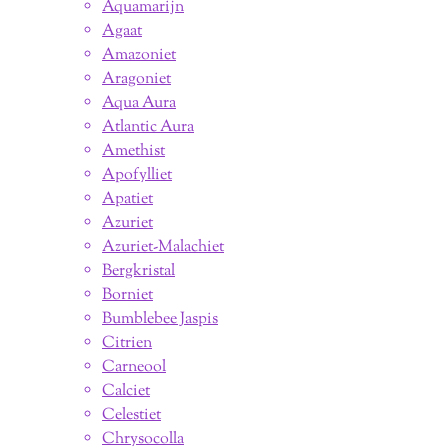
Aquamarijn
Agaat
Amazoniet
Aragoniet
Aqua Aura
Atlantic Aura
Amethist
Apofylliet
Apatiet
Azuriet
Azuriet-Malachiet
Bergkristal
Borniet
Bumblebee Jaspis
Citrien
Carneool
Calciet
Celestiet
Chrysocolla