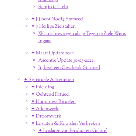
Schijn je Licht
✦ Jij bent Nodig Starseed
✦ 7 Heilige Zielstaken
Waarschuwingen als je Tegen je Ziele Wens
Ingaat
✦ Maart Update 2022
Ascentie Update 30-03-2022
Jij bent een Geschenk Starseed
✦ Spirituele Activiteiten
✦ Inleiding
✦ Ochtend Ritueel
✦ Happiness Rituelen
✦ Ademwerk
✦ Droomwerk
✦ Loslaten & Koorden Verbreken
✦ Loslaten van Producten-Geloof