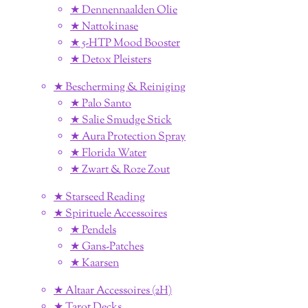
★ Dennennaalden Olie
★ Nattokinase
★ 5-HTP Mood Booster
★ Detox Pleisters
★ Bescherming & Reiniging
★ Palo Santo
★ Salie Smudge Stick
★ Aura Protection Spray
★ Florida Water
★ Zwart & Roze Zout
★ Starseed Reading
★ Spirituele Accessoires
★ Pendels
★ Gans-Patches
★ Kaarsen
★ Altaar Accessoires (2H)
★ Tarot Decks