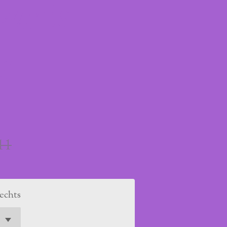
warts
s
11
rechts