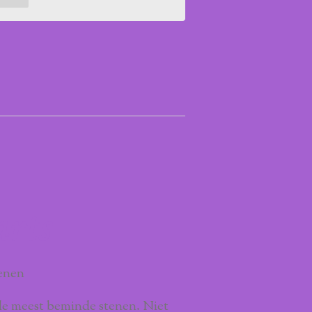
arts
enen
de meest beminde stenen. Niet