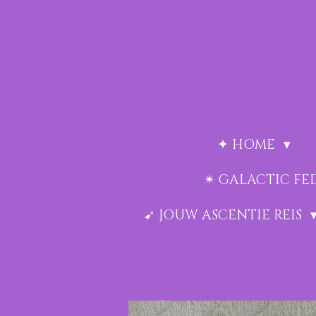
Ga
direct
naar
de
hoofdinhoud
✦ HOME
✴︎ GALACTIC F
➹ JOUW ASCENTIE REIS