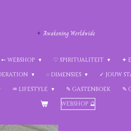
✦
Awakening Worldwide
➸ WEBSHOP
♡ SPIRITUALITEIT
✦ 
EDERATION
◌ DIMENSIES
✓ JOUW ST
♒︎ LIFESTYLE
✎ GASTENBOEK
✎ 
WEBSHOP 🔮