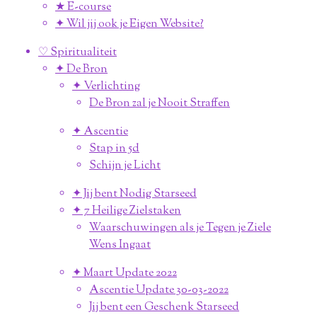
★ E-course
✦ Wil jij ook je Eigen Website?
♡ Spiritualiteit
✦ De Bron
✦ Verlichting
De Bron zal je Nooit Straffen
✦ Ascentie
Stap in 5d
Schijn je Licht
✦ Jij bent Nodig Starseed
✦ 7 Heilige Zielstaken
Waarschuwingen als je Tegen je Ziele
Wens Ingaat
✦ Maart Update 2022
Ascentie Update 30-03-2022
Jij bent een Geschenk Starseed