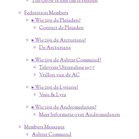
The Gfow is hier om te Helpen
Federation Members
▸ Wie zijn de Pleiaden?
Contact de Pleiaden
▸ Wie zijn de Arcturians?
De Arcturians
▸ Wie zijn de Ashtar Command?
Televisie Uitzending 1977
Vrillon van de AC
▸ Wie zijn de Lyrians?
Vega & Lyra
▸ Wie zijn de Andromedanen?
Meer Informatie over Andromedanen
Members Messages
Ashtar Command