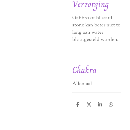
Verzorging
Gabbro of blizzard
stone kan beter niet te
lang aan water
blootgesteld worden.
Chakra
Allemaal
D
D
S
D
e
e
h
e
l
e
a
l
e
l
r
e
n
e
n