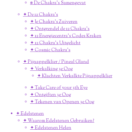
⎈ De Chakra's Samengevat
✦ De 12 Chakra's
✦ Je Chakra's Zuiveren
✦ Ontgrendel de 12 Chakra's
✦ 12 Energiecentra's Codes Kraken
✦ 12 Chakra's Uitgelicht
✦ Cosmic Chakra's
✦ Pijnappelklier / Pineal Gland
✦ Verkalking 3e Oog
✦ Klachten Verkalkte Pijnappelklier
✦ Take Care of your 3th Eye
✦ Ontgiften 3e Oog
✦ Tekenen van Openen 3e Oog
✦ Edelstenen
✦ Waarom Edelstenen Gebruiken?
✦ Edelstenen Helen