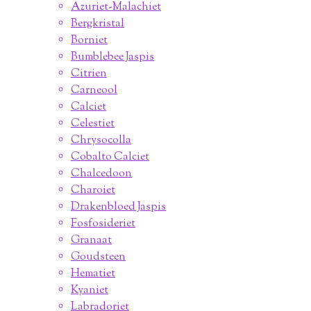
Azuriet-Malachiet
Bergkristal
Borniet
Bumblebee Jaspis
Citrien
Carneool
Calciet
Celestiet
Chrysocolla
Cobalto Calciet
Chalcedoon
Charoiet
Drakenbloed Jaspis
Fosfosideriet
Granaat
Goudsteen
Hematiet
Kyaniet
Labradoriet