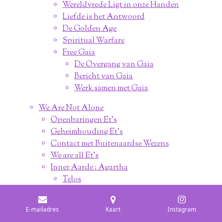
Wereldvrede Ligt in onze Handen
Liefde is het Antwoord
De Golden Age
Spiritual Warfare
Free Gaia
De Overgang van Gaia
Bericht van Gaia
Werk samen met Gaia
We Are Not Alone
Openbaringen Et's
Geheimhouding Et's
Contact met Buitenaardse Wezens
We are all Et's
Inner Aarde : Agartha
Telos
Bericht uit Telos
E-mailadres
Kaart
Instagram
Bericht voor de Mensheid