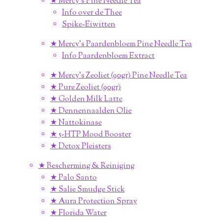
★ Mercy's Pine Needle Tea
Info over de Thee
Spike-Eiwitten
★ Mercy's Paardenbloem Pine Needle Tea
Info Paardenbloem Extract
★ Mercy's Zeoliet (90gr) Pine Needle Tea
★ Pure Zeoliet (90gr)
★ Golden Milk Latte
★ Dennennaalden Olie
★ Nattokinase
★ 5-HTP Mood Booster
★ Detox Pleisters
★ Bescherming & Reiniging
★ Palo Santo
★ Salie Smudge Stick
★ Aura Protection Spray
★ Florida Water