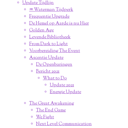
Update Tijdlijn
♒︎ Waterman Tijdperk
Frequentie Upgrade
De Hemel op Aarde is nu Hier
Golden Age
Levende Bibliotheek
From Dark to Light
Voorbereiding The Event
Ascentie Update
De Openbaringen
Bericht 2021
What to Do
Update 2021
Energie Update
The Great Awakening
The End Game
We Fight
Next Level Communication