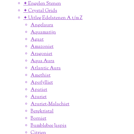
✦ Engelen Stenen
✦ Crystal Grids
✦ Uitleg Edelstenen A t/m Z
Angelaura
Aquamarijn
Agaat
Amazoniet
Aragoniet
Aqua Aura
Atlantic Aura
Amethist
Apofylliet
Apatiet
Azuriet
Azuriet-Malachiet
Bergkristal
Borniet
Bumblebee Jaspis
Citrien