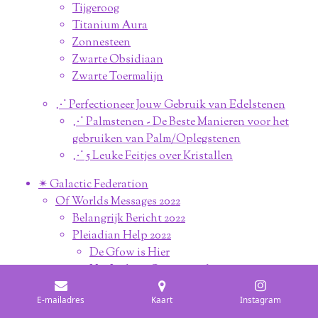
Tijgeroog
Titanium Aura
Zonnesteen
Zwarte Obsidiaan
Zwarte Toermalijn
⋰ Perfectioneer Jouw Gebruik van Edelstenen
⋰ Palmstenen - De Beste Manieren voor het
gebruiken van Palm/Oplegstenen
⋰ 5 Leuke Feitjes over Kristallen
✴︎ Galactic Federation
Of Worlds Messages 2022
Belangrijk Bericht 2022
Pleiadian Help 2022
De Gfow is Hier
Het Licht is Gearriveerd
De Sluier is Opgeheven 2022
E-mailadres
Kaart
Instagram
Zijn we klaar voor Ascentie?