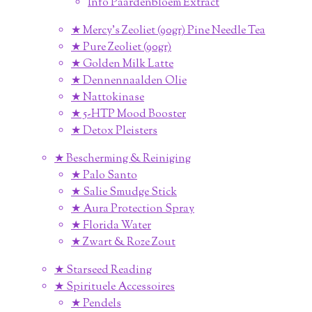
Info Paardenbloem Extract
★ Mercy's Zeoliet (90gr) Pine Needle Tea
★ Pure Zeoliet (90gr)
★ Golden Milk Latte
★ Dennennaalden Olie
★ Nattokinase
★ 5-HTP Mood Booster
★ Detox Pleisters
★ Bescherming & Reiniging
★ Palo Santo
★ Salie Smudge Stick
★ Aura Protection Spray
★ Florida Water
★ Zwart & Roze Zout
★ Starseed Reading
★ Spirituele Accessoires
★ Pendels