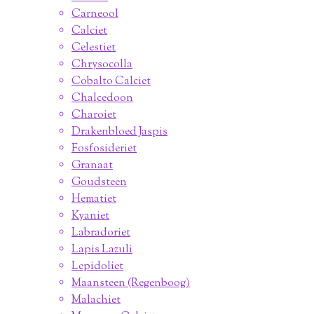
Carneool
Calciet
Celestiet
Chrysocolla
Cobalto Calciet
Chalcedoon
Charoiet
Drakenbloed Jaspis
Fosfosideriet
Granaat
Goudsteen
Hematiet
Kyaniet
Labradoriet
Lapis Lazuli
Lepidoliet
Maansteen (Regenboog)
Malachiet