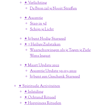
✦ Verlichting
De Bron zal je Nooit Straffen
✦ Ascentie
Stap in 5d
Schijn je Licht
✦ Jij bent Nodig Starseed
✦ 7 Heilige Zielstaken
Waarschuwingen als je Tegen je Ziele
Wens Ingaat
✦ Maart Update 2022
Ascentie Update 30-03-2022
Jij bent een Geschenk Starseed
✦ Spirituele Activiteiten
✦ Inleiding
✦ Ochtend Ritueel
✦ Happiness Rituelen