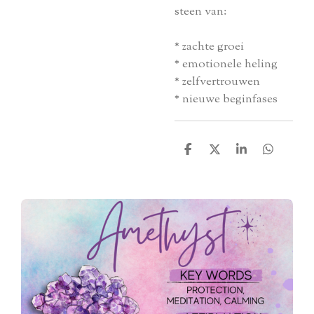
steen van:
* zachte groei
* emotionele heling
* zelfvertrouwen
* nieuwe beginfases
D
D
S
D
e
e
h
e
l
e
a
l
e
l
r
e
n
e
n