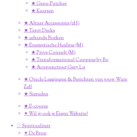
★ Gans-Patches
★ Kaarsen
★ Altaar Accessoires (2H)
★ Tarot Decks
★ 2ehands Boeken
★ Energetische Healing (M)
★ Prive Consult (M)
★ Transformational Cupping by Bo
★ Acupunctuur Gary Lu
★ Oracle Leggingen & Berichten van jouw Ware
Zelf
★ Sieraden
★ E-course
✦ Wil jij ook je Eigen Website?
♡ Spiritualiteit
✦ De Bron