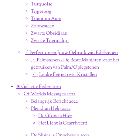
Turquoise
Tijgeroog
Titanium Aura
Zonnesteen
Zwarte Obsidiaan
Zwarte Toermalijn
⋰ Perfectioneer Jouw Gebruik van Edelstenen
⋰ Palmstenen - De Beste Manieren voor het
gebruiken van Palm/Oplegstenen
⋰ 5 Leuke Feitjes over Kristallen
✴︎ Galactic Federation
Of Worlds Messages 2022
Belangrijk Bericht 2022
Pleiadian Help 2022
De Gfow is Hier
Het Licht is Gearriveerd
De Sluier is Opgeheven 2022