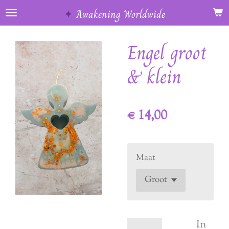
Ga
✦
Awakening Worldwide
direct
naar
Engel groot
de
hoofdinhoud
& klein
€ 14,00
Maat
In