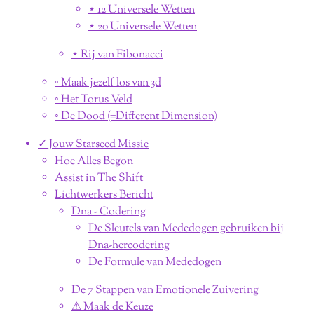
⋆ 12 Universele Wetten
⋆ 20 Universele Wetten
⋆ Rij van Fibonacci
◦ Maak jezelf los van 3d
◦ Het Torus Veld
◦ De Dood (=Different Dimension)
✓ Jouw Starseed Missie
Hoe Alles Begon
Assist in The Shift
Lichtwerkers Bericht
Dna - Codering
De Sleutels van Mededogen gebruiken bij
Dna-hercodering
De Formule van Mededogen
De 7 Stappen van Emotionele Zuivering
⚠︎ Maak de Keuze