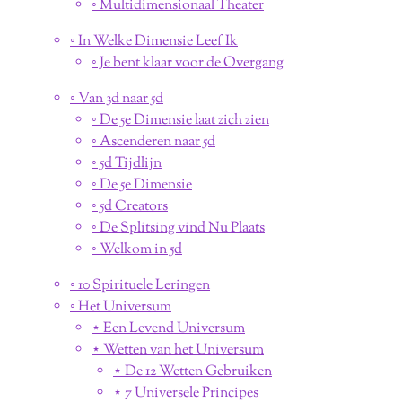
◦ Multidimensionaal Theater
◦ In Welke Dimensie Leef Ik
◦ Je bent klaar voor de Overgang
◦ Van 3d naar 5d
◦ De 5e Dimensie laat zich zien
◦ Ascenderen naar 5d
◦ 5d Tijdlijn
◦ De 5e Dimensie
◦ 5d Creators
◦ De Splitsing vind Nu Plaats
◦ Welkom in 5d
◦ 10 Spirituele Leringen
◦ Het Universum
⋆ Een Levend Universum
⋆ Wetten van het Universum
⋆ De 12 Wetten Gebruiken
⋆ 7 Universele Principes