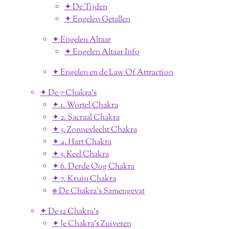
✦ De Tijden
✦ Engelen Getallen
✦ Engelen Altaar
✦ Engelen Altaar Info
✦ Engelen en de Law Of Attraction
✦ De 7 Chakra's
✦ 1. Wortel Chakra
✦ 2. Sacraal Chakra
✦ 3. Zonnevlecht Chakra
✦ 4. Hart Chakra
✦ 5. Keel Chakra
✦ 6. Derde Oog Chakra
✦ 7. Kruin Chakra
⎈ De Chakra's Samengevat
✦ De 12 Chakra's
✦ Je Chakra's Zuiveren