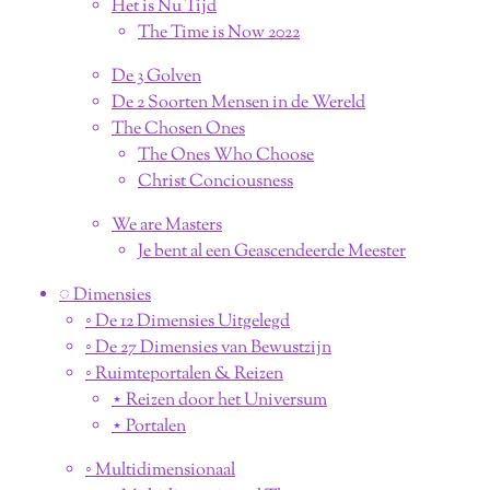
Het is Nu Tijd
The Time is Now 2022
De 3 Golven
De 2 Soorten Mensen in de Wereld
The Chosen Ones
The Ones Who Choose
Christ Conciousness
We are Masters
Je bent al een Geascendeerde Meester
◌ Dimensies
◦ De 12 Dimensies Uitgelegd
◦ De 27 Dimensies van Bewustzijn
◦ Ruimteportalen & Reizen
⋆ Reizen door het Universum
⋆ Portalen
◦ Multidimensionaal