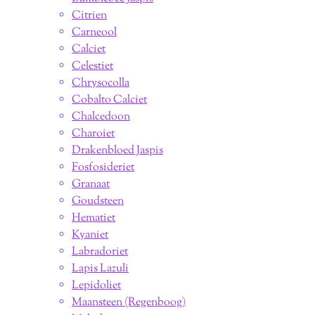
Citrien
Carneool
Calciet
Celestiet
Chrysocolla
Cobalto Calciet
Chalcedoon
Charoiet
Drakenbloed Jaspis
Fosfosideriet
Granaat
Goudsteen
Hematiet
Kyaniet
Labradoriet
Lapis Lazuli
Lepidoliet
Maansteen (Regenboog)