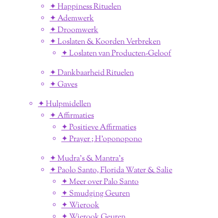
✦ Happiness Rituelen
✦ Ademwerk
✦ Droomwerk
✦ Loslaten & Koorden Verbreken
✦ Loslaten van Producten-Geloof
✦ Dankbaarheid Rituelen
✦ Gaves
✦ Hulpmidellen
✦ Affirmaties
✦ Positieve Affirmaties
✦ Prayer ; H'oponopono
✦ Mudra's & Mantra's
✦ Paolo Santo, Florida Water & Salie
✦ Meer over Palo Santo
✦ Smudging Geuren
✦ Wierook
✦ Wierook Geuren