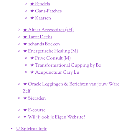
★ Pendels
★ Gans-Patches
★ Kaarsen
★ Altaar Accessoires (2H)
★ Tarot Decks
★ 2ehands Boeken
★ Energetische Healing (M)
★ Prive Consult (M)
★ Transformational Cupping by Bo
★ Acupunctuur Gary Lu
★ Oracle Leggingen & Berichten van jouw Ware
Zelf
★ Sieraden
★ E-course
✦ Wil jij ook je Eigen Website?
♡ Spiritualiteit