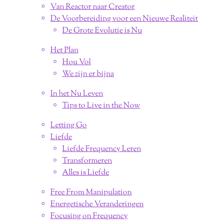
Van Reactor naar Creator
De Voorbereiding voor een Nieuwe Realiteit
De Grote Evolutie is Nu
Het Plan
Hou Vol
We zijn er bijna
In het Nu Leven
Tips to Live in the Now
Letting Go
Liefde
Liefde Frequency Leren
Transformeren
Alles is Liefde
Free From Manipulation
Energetische Veranderingen
Focusing on Frequency