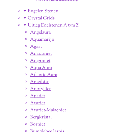
✦ Engelen Stenen
✦ Crystal Grids
✦ Uitleg Edelstenen A t/m Z
Angelaura
Aquamarijn
Agaat
Amazoniet
Aragoniet
Aqua Aura
Atlantic Aura
Amethist
Apofylliet
Apatiet
Azuriet
Azuriet-Malachiet
Bergkristal
Borniet
Bumblebee Jaspis