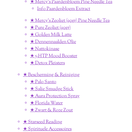
★ Mercy's Paardenbloem Pine Needle Tea
Info Paardenbloem Extract
★ Mercy's Zeoliet (90gr) Pine Needle Tea
★ Pure Zeoliet (90gr)
★ Golden Milk Latte
★ Dennennaalden Olie
★ Nattokinase
★ 5-HTP Mood Booster
★ Detox Pleisters
★ Bescherming & Reiniging
★ Palo Santo
★ Salie Smudge Stick
★ Aura Protection Spray
★ Florida Water
★ Zwart & Roze Zout
★ Starseed Reading
★ Spirituele Accessoires