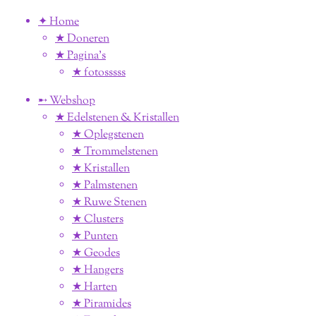
✦ Home
★ Doneren
★ Pagina’s
★ fotosssss
➸ Webshop
★ Edelstenen & Kristallen
★ Oplegstenen
★ Trommelstenen
★ Kristallen
★ Palmstenen
★ Ruwe Stenen
★ Clusters
★ Punten
★ Geodes
★ Hangers
★ Harten
★ Piramides