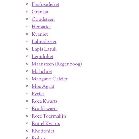
Fosfosideriet
Granaat
Goudsteen
Hematiet
Kyaniet
Labradoriet
Lapis Lazuli
Lepidoliet
Maansteen (Regenboog)
Malachiet
Mangano Calciet
Mos Agaat
Pyriet
Roze Kwarts
Rookkwarts
Roze Toermalijn
Rutiel Kwarts
Rhodoniet
Robijn