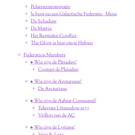
Polariteitsintegratie
Je bent nu een Galactische Federatie - Mens
De Schaduw
De Matrix
Het Reptielen Conflict
The Gfow is hier om te Helpen
Federation Members
▸ Wie zijn de Pleiaden?
Contact de Pleiaden
▸ Wie zijn de Arcturians?
De Arcturians
▸ Wie zijn de Ashtar Command?
Televisie Uitzending 1977
Vrillon van de AC
▸ Wie zijn de Lyrians?
Vega & Lyra