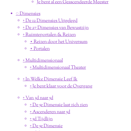
Je bent al een Geascendeerde Meester
◌ Dimensies
◦ De 12 Dimensies Uitgelegd
◦ De 27 Dimensies van Bewustzijn
◦ Ruimteportalen & Reizen
⋆ Reizen door het Universum
⋆ Portalen
◦ Multidimensionaal
◦ Multidimensionaal Theater
◦ In Welke Dimensie Leef Ik
◦ Je bent klaar voor de Overgang
◦ Van 3d naar 5d
◦ De 5e Dimensie laat zich zien
◦ Ascenderen naar 5d
◦ 5d Tijdlijn
◦ De 5e Dimensie