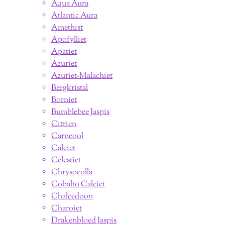
Aqua Aura
Atlantic Aura
Amethist
Apofylliet
Apatiet
Azuriet
Azuriet-Malachiet
Bergkristal
Borniet
Bumblebee Jaspis
Citrien
Carneool
Calciet
Celestiet
Chrysocolla
Cobalto Calciet
Chalcedoon
Charoiet
Drakenbloed Jaspis