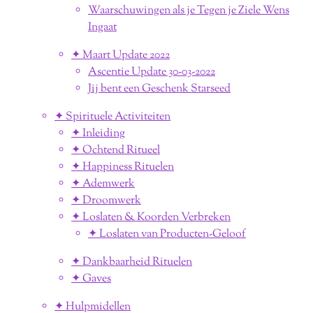
Waarschuwingen als je Tegen je Ziele Wens
Ingaat
✦ Maart Update 2022
Ascentie Update 30-03-2022
Jij bent een Geschenk Starseed
✦ Spirituele Activiteiten
✦ Inleiding
✦ Ochtend Ritueel
✦ Happiness Rituelen
✦ Ademwerk
✦ Droomwerk
✦ Loslaten & Koorden Verbreken
✦ Loslaten van Producten-Geloof
✦ Dankbaarheid Rituelen
✦ Gaves
✦ Hulpmidellen