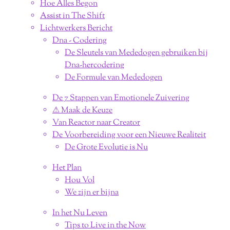
Hoe Alles Begon
Assist in The Shift
Lichtwerkers Bericht
Dna - Codering
De Sleutels van Mededogen gebruiken bij
Dna-hercodering
De Formule van Mededogen
De 7 Stappen van Emotionele Zuivering
⚠︎ Maak de Keuze
Van Reactor naar Creator
De Voorbereiding voor een Nieuwe Realiteit
De Grote Evolutie is Nu
Het Plan
Hou Vol
We zijn er bijna
In het Nu Leven
Tips to Live in the Now