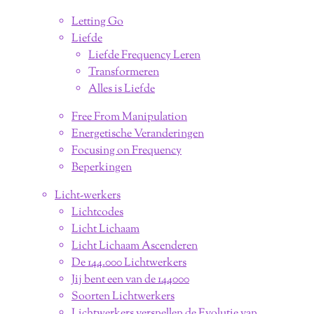
Letting Go
Liefde
Liefde Frequency Leren
Transformeren
Alles is Liefde
Free From Manipulation
Energetische Veranderingen
Focusing on Frequency
Beperkingen
Licht-werkers
Lichtcodes
Licht Lichaam
Licht Lichaam Ascenderen
De 144.000 Lichtwerkers
Jij bent een van de 144000
Soorten Lichtwerkers
Lichtwerkers versnellen de Evolutie van