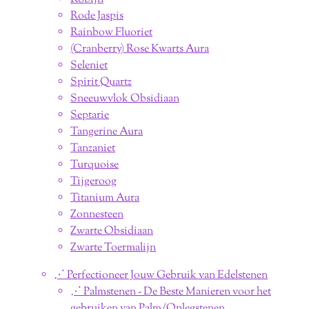
Rode Jaspis
Rainbow Fluoriet
(Cranberry) Rose Kwarts Aura
Seleniet
Spirit Quartz
Sneeuwvlok Obsidiaan
Septarie
Tangerine Aura
Tanzaniet
Turquoise
Tijgeroog
Titanium Aura
Zonnesteen
Zwarte Obsidiaan
Zwarte Toermalijn
⋰ Perfectioneer Jouw Gebruik van Edelstenen
⋰ Palmstenen - De Beste Manieren voor het
gebruiken van Palm/Oplegstenen