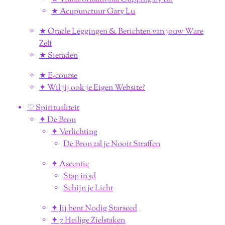
★ Acupunctuur Gary Lu
★ Oracle Leggingen & Berichten van jouw Ware
Zelf
★ Sieraden
★ E-course
✦ Wil jij ook je Eigen Website?
♡ Spiritualiteit
✦ De Bron
✦ Verlichting
De Bron zal je Nooit Straffen
✦ Ascentie
Stap in 5d
Schijn je Licht
✦ Jij bent Nodig Starseed
✦ 7 Heilige Zielstaken