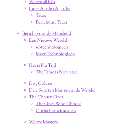
We are all Et's
Inner Aarde : Agartha
Telos
Bericht uit Telos
Bericht voor de Mensheid
Een Nieuwe Wereld
5d-technologieën
Meer Technologieën
Het is Nu Tijd
The Time is Now 2022
De 3 Golven
De 2 Soorten Mensen in de Wereld
The Chosen Ones
The Ones Who Choose
Christ Conciousness
We are Masters