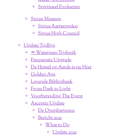
Spiritueel Evolueren
Sirian Message
Sirius Aartsengelen
Sirius High Council
Update Tijdlijn
♒︎ Waterman Tijdperk
Frequentie Upgrade
De Hemel op Aarde is nu Hier
Golden Age
Levende Bibliotheek
From Dark to Light
Voorbereiding The Event
Ascentie Update
De Openbaringen
Bericht 2021
What to Do
Update 2021