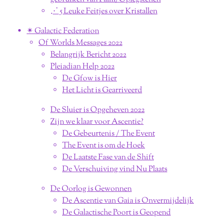
⋰ 5 Leuke Feitjes over Kristallen
✴︎ Galactic Federation
Of Worlds Messages 2022
Belangrijk Bericht 2022
Pleiadian Help 2022
De Gfow is Hier
Het Licht is Gearriveerd
De Sluier is Opgeheven 2022
Zijn we klaar voor Ascentie?
De Gebeurtenis / The Event
The Event is om de Hoek
De Laatste Fase van de Shift
De Verschuiving vind Nu Plaats
De Oorlog is Gewonnen
De Ascentie van Gaia is Onvermijdelijk
De Galactische Poort is Geopend