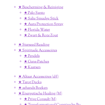
★ Bescherming & Reiniging
★ Palo Santo
★ Salie Smudge Stick
★ Aura Protection Spray
★ Florida Water
★ Zwart & Roze Zout
★ Starseed Reading
★ Spirituele Accessoires
★ Pendels
★ Gans-Patches
★ Kaarsen
★ Altaar Accessoires (2H)
★ Tarot Decks
★ 2ehands Boeken
★ Energetische Healing (M)
★ Prive Consult (M)
★ Transformational Cupping by Bo