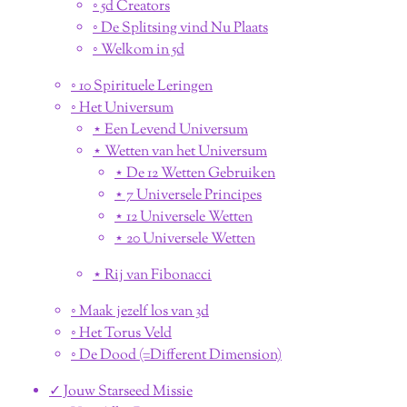
◦ 5d Creators
◦ De Splitsing vind Nu Plaats
◦ Welkom in 5d
◦ 10 Spirituele Leringen
◦ Het Universum
⋆ Een Levend Universum
⋆ Wetten van het Universum
⋆ De 12 Wetten Gebruiken
⋆ 7 Universele Principes
⋆ 12 Universele Wetten
⋆ 20 Universele Wetten
⋆ Rij van Fibonacci
◦ Maak jezelf los van 3d
◦ Het Torus Veld
◦ De Dood (=Different Dimension)
✓ Jouw Starseed Missie