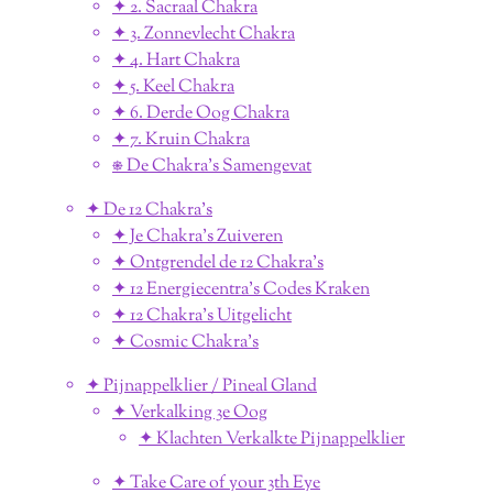
✦ 2. Sacraal Chakra
✦ 3. Zonnevlecht Chakra
✦ 4. Hart Chakra
✦ 5. Keel Chakra
✦ 6. Derde Oog Chakra
✦ 7. Kruin Chakra
⎈ De Chakra's Samengevat
✦ De 12 Chakra's
✦ Je Chakra's Zuiveren
✦ Ontgrendel de 12 Chakra's
✦ 12 Energiecentra's Codes Kraken
✦ 12 Chakra's Uitgelicht
✦ Cosmic Chakra's
✦ Pijnappelklier / Pineal Gland
✦ Verkalking 3e Oog
✦ Klachten Verkalkte Pijnappelklier
✦ Take Care of your 3th Eye