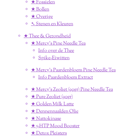
★ Fossielen
★ Bollen
★ Overige
➴ Stenen en Kleuren
★ Thee & Gezondheid
★ Mercy's Pine Needle Tea
Info over de Thee
Spike-Eiwitten
★ Mercy's Paardenbloem Pine Needle Tea
Info Paardenbloem Extract
★ Mercy's Zeoliet (90gr) Pine Needle Tea
★ Pure Zeoliet (90gr)
★ Golden Milk Latte
★ Dennennaalden Olie
★ Nattokinase
★ 5-HTP Mood Booster
★ Detox Pleisters