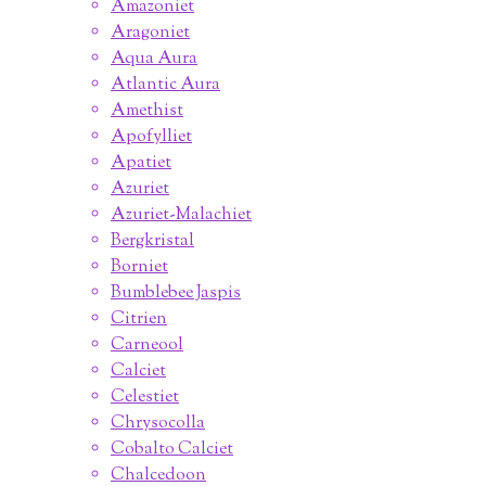
Amazoniet
Aragoniet
Aqua Aura
Atlantic Aura
Amethist
Apofylliet
Apatiet
Azuriet
Azuriet-Malachiet
Bergkristal
Borniet
Bumblebee Jaspis
Citrien
Carneool
Calciet
Celestiet
Chrysocolla
Cobalto Calciet
Chalcedoon