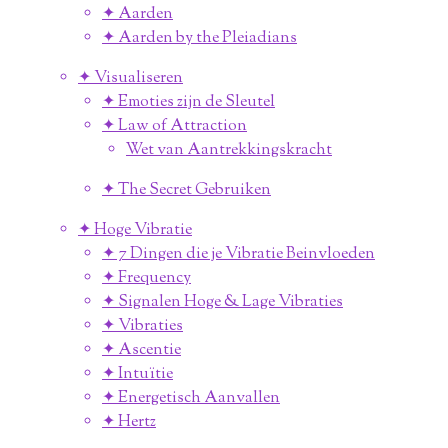
✦ Aarden
✦ Aarden by the Pleiadians
✦ Visualiseren
✦ Emoties zijn de Sleutel
✦ Law of Attraction
Wet van Aantrekkingskracht
✦ The Secret Gebruiken
✦ Hoge Vibratie
✦ 7 Dingen die je Vibratie Beinvloeden
✦ Frequency
✦ Signalen Hoge & Lage Vibraties
✦ Vibraties
✦ Ascentie
✦ Intuïtie
✦ Energetisch Aanvallen
✦ Hertz