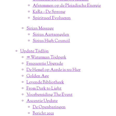
Afstemmen op de Pleiadische Energie
KaRa - De Sprong
Spiritueel Evolueren
Sirian Message
Sirius Aartsengelen
Sirius High Council
Update Tijdlijn
♒︎ Waterman Tijdperk
Frequentie Upgrade
De Hemel op Aarde is nu Hier
Golden Age
Levende Bibliotheek
From Dark to Light
Voorbereiding The Event
Ascentie Update
De Openbaringen
Bericht 2021