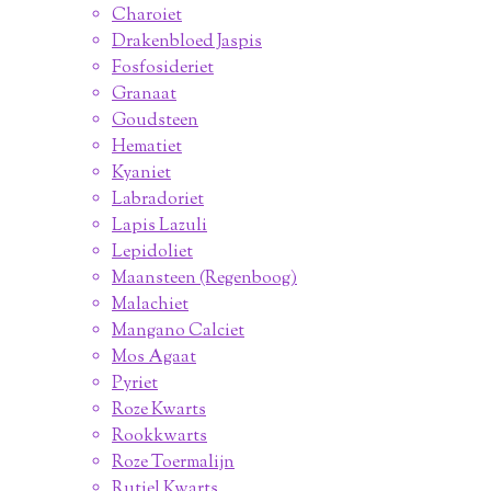
Charoiet
Drakenbloed Jaspis
Fosfosideriet
Granaat
Goudsteen
Hematiet
Kyaniet
Labradoriet
Lapis Lazuli
Lepidoliet
Maansteen (Regenboog)
Malachiet
Mangano Calciet
Mos Agaat
Pyriet
Roze Kwarts
Rookkwarts
Roze Toermalijn
Rutiel Kwarts