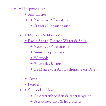
✦ Hulpmidellen
✦ Affirmaties
✦ Positieve Affirmaties
✦ Prayer ; H'oponopono
✦ Mudra's & Mantra's
✦ Paolo Santo, Florida Water & Salie
✦ Meer over Palo Santo
✦ Smudging Geuren
✦ Wierook
✦ Wierook Geuren
✦ De Magie van Aromatherapie en Oliën
✦ Tarot
✦ Pendels
✦ Sterrenbeelden
✦ De Sterrenbeelden & Aartsengelen
✦ Sterrenbeelden & Edelstenen