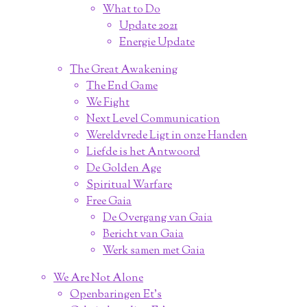
What to Do
Update 2021
Energie Update
The Great Awakening
The End Game
We Fight
Next Level Communication
Wereldvrede Ligt in onze Handen
Liefde is het Antwoord
De Golden Age
Spiritual Warfare
Free Gaia
De Overgang van Gaia
Bericht van Gaia
Werk samen met Gaia
We Are Not Alone
Openbaringen Et's