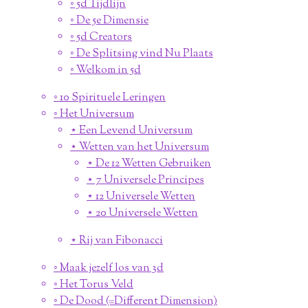
◦ 5d Tijdlijn
◦ De 5e Dimensie
◦ 5d Creators
◦ De Splitsing vind Nu Plaats
◦ Welkom in 5d
◦ 10 Spirituele Leringen
◦ Het Universum
⋆ Een Levend Universum
⋆ Wetten van het Universum
⋆ De 12 Wetten Gebruiken
⋆ 7 Universele Principes
⋆ 12 Universele Wetten
⋆ 20 Universele Wetten
⋆ Rij van Fibonacci
◦ Maak jezelf los van 3d
◦ Het Torus Veld
◦ De Dood (=Different Dimension)