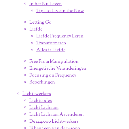
In het Nu Leven
Tips to Live in the Now
Letting Go
Liefde
Liefde Frequency Leren
Transformeren
Alles is Liefde
Free From Manipulation
Energetische Veranderingen
Focusing on Frequency
Beperkingen
Licht-werkers
Lichtcodes
Licht Lichaam
Licht Lichaam Ascenderen
De 144.000 Lichtwerkers
Jij bent een van de 144000