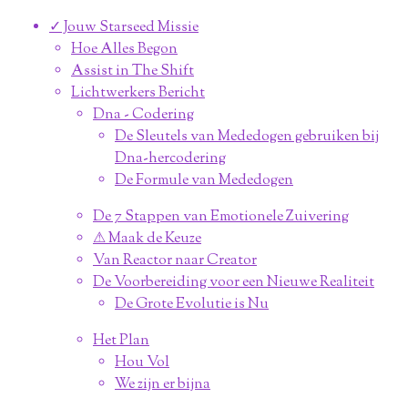
✓ Jouw Starseed Missie
Hoe Alles Begon
Assist in The Shift
Lichtwerkers Bericht
Dna - Codering
De Sleutels van Mededogen gebruiken bij
Dna-hercodering
De Formule van Mededogen
De 7 Stappen van Emotionele Zuivering
⚠︎ Maak de Keuze
Van Reactor naar Creator
De Voorbereiding voor een Nieuwe Realiteit
De Grote Evolutie is Nu
Het Plan
Hou Vol
We zijn er bijna