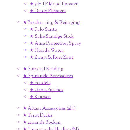
★ 5-HTP Mood Booster
★ Detox Pleisters
★ Bescherming & Reiniging
★ Palo Santo
★ Salie Smudge Stick
★ Aura Protection Spray
★ Florida Water
★ Zwart & Roze Zout
★ Starseed Reading
★ Spirituele Accessoires
★ Pendels
★ Gans-Patches
★ Kaarsen
★ Altaar Accessoires (2H)
★ Tarot Decks
★ 2ehands Boeken
★ Energetische Healing (M)