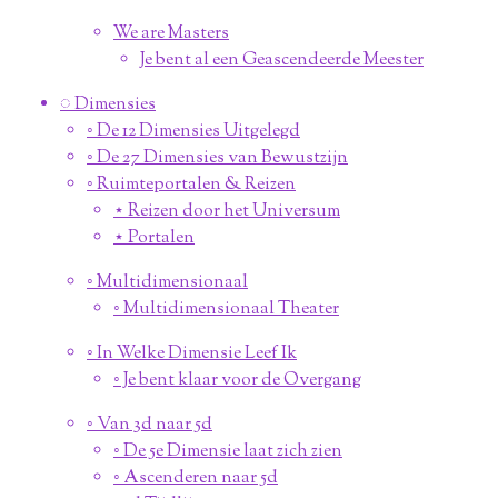
We are Masters
Je bent al een Geascendeerde Meester
◌ Dimensies
◦ De 12 Dimensies Uitgelegd
◦ De 27 Dimensies van Bewustzijn
◦ Ruimteportalen & Reizen
⋆ Reizen door het Universum
⋆ Portalen
◦ Multidimensionaal
◦ Multidimensionaal Theater
◦ In Welke Dimensie Leef Ik
◦ Je bent klaar voor de Overgang
◦ Van 3d naar 5d
◦ De 5e Dimensie laat zich zien
◦ Ascenderen naar 5d