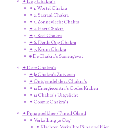
✦ De 7 Chakra's
✦ 1. Wortel Chakra
✦ 2. Sacraal Chakra
✦ 3. Zonnevlecht Chakra
✦ 4. Hart Chakra
✦ 5. Keel Chakra
✦ 6. Derde Oog Chakra
✦ 7. Kruin Chakra
⎈ De Chakra's Samengevat
✦ De 12 Chakra's
✦ Je Chakra's Zuiveren
✦ Ontgrendel de 12 Chakra's
✦ 12 Energiecentra's Codes Kraken
✦ 12 Chakra's Uitgelicht
✦ Cosmic Chakra's
✦ Pijnappelklier / Pineal Gland
✦ Verkalking 3e Oog
✦ Klachten Verkalkte Pijnappelklier