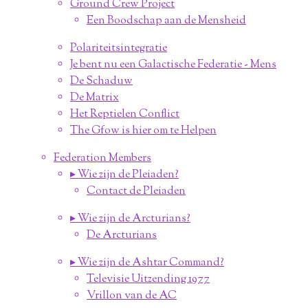
Ground Crew Project
Een Boodschap aan de Mensheid
Polariteitsintegratie
Je bent nu een Galactische Federatie - Mens
De Schaduw
De Matrix
Het Reptielen Conflict
The Gfow is hier om te Helpen
Federation Members
▸ Wie zijn de Pleiaden?
Contact de Pleiaden
▸ Wie zijn de Arcturians?
De Arcturians
▸ Wie zijn de Ashtar Command?
Televisie Uitzending 1977
Vrillon van de AC