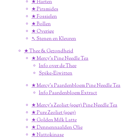
★ Harten
★ Piramides
★ Fossielen
★ Bollen
★ Overige
➴ Stenen en Kleuren
★ Thee & Gezondheid
★ Mercy's Pine Needle Tea
Info over de Thee
Spike-Eiwitten
★ Mercy's Paardenbloem Pine Needle Tea
Info Paardenbloem Extract
★ Mercy's Zeoliet (90gr) Pine Needle Tea
★ Pure Zeoliet (90gr)
★ Golden Milk Latte
★ Dennennaalden Olie
★ Nattokinase