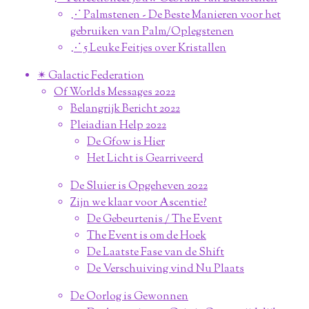
⋰ Palmstenen - De Beste Manieren voor het
gebruiken van Palm/Oplegstenen
⋰ 5 Leuke Feitjes over Kristallen
✴︎ Galactic Federation
Of Worlds Messages 2022
Belangrijk Bericht 2022
Pleiadian Help 2022
De Gfow is Hier
Het Licht is Gearriveerd
De Sluier is Opgeheven 2022
Zijn we klaar voor Ascentie?
De Gebeurtenis / The Event
The Event is om de Hoek
De Laatste Fase van de Shift
De Verschuiving vind Nu Plaats
De Oorlog is Gewonnen