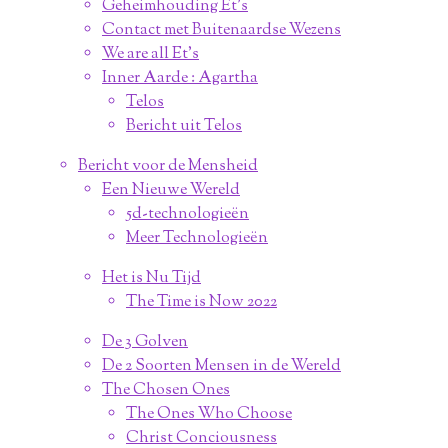
Geheimhouding Et's
Contact met Buitenaardse Wezens
We are all Et's
Inner Aarde : Agartha
Telos
Bericht uit Telos
Bericht voor de Mensheid
Een Nieuwe Wereld
5d-technologieën
Meer Technologieën
Het is Nu Tijd
The Time is Now 2022
De 3 Golven
De 2 Soorten Mensen in de Wereld
The Chosen Ones
The Ones Who Choose
Christ Conciousness