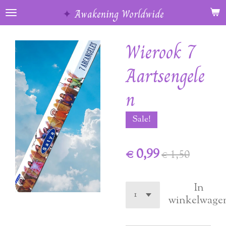
Ga
✦
Awakening Worldwide
direct
naar
Wierook 7
de
hoofdinhoud
Aartsengele
n
Sale!
€ 0,99
€ 1,50
In
winkelwage