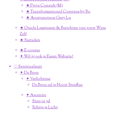
★ Prive Consult (M)
★ Transformational Cupping by Bo
★ Acupunctuur Gary Lu
★ Oracle Leggingen & Berichten van jouw Ware
Zelf
★ Sieraden
★ E-course
✦ Wil jij ook je Eigen Website?
♡ Spiritualiteit
✦ De Bron
✦ Verlichting
De Bron zal je Nooit Straffen
✦ Ascentie
Stap in 5d
Schijn je Licht