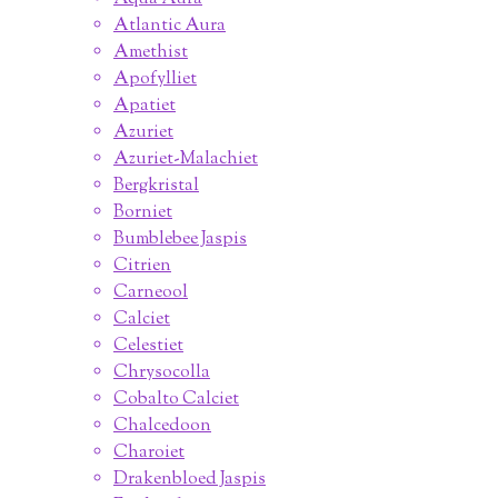
Atlantic Aura
Amethist
Apofylliet
Apatiet
Azuriet
Azuriet-Malachiet
Bergkristal
Borniet
Bumblebee Jaspis
Citrien
Carneool
Calciet
Celestiet
Chrysocolla
Cobalto Calciet
Chalcedoon
Charoiet
Drakenbloed Jaspis