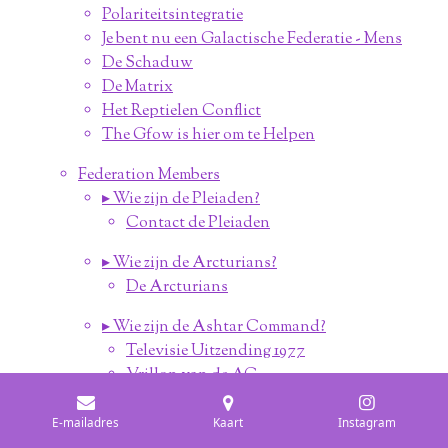
Polariteitsintegratie
Je bent nu een Galactische Federatie - Mens
De Schaduw
De Matrix
Het Reptielen Conflict
The Gfow is hier om te Helpen
Federation Members
▸ Wie zijn de Pleiaden?
Contact de Pleiaden
▸ Wie zijn de Arcturians?
De Arcturians
▸ Wie zijn de Ashtar Command?
Televisie Uitzending 1977
Vrillon van de AC
▸ Wie zijn de Lyrians?
E-mailadres
Kaart
Instagram
Vega & Lyra