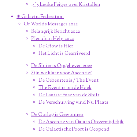
⋰ 5 Leuke Feitjes over Kristallen
✴︎ Galactic Federation
Of Worlds Messages 2022
Belangrijk Bericht 2022
Pleiadian Help 2022
De Gfow is Hier
Het Licht is Gearriveerd
De Sluier is Opgeheven 2022
Zijn we klaar voor Ascentie?
De Gebeurtenis / The Event
The Event is om de Hoek
De Laatste Fase van de Shift
De Verschuiving vind Nu Plaats
De Oorlog is Gewonnen
De Ascentie van Gaia is Onvermijdelijk
De Galactische Poort is Geopend