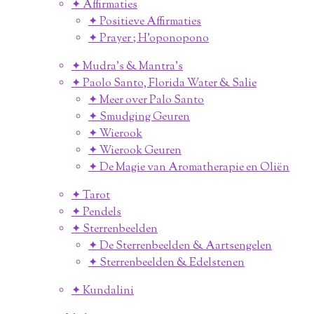
✦ Affirmaties
✦ Positieve Affirmaties
✦ Prayer ; H'oponopono
✦ Mudra's & Mantra's
✦ Paolo Santo, Florida Water & Salie
✦ Meer over Palo Santo
✦ Smudging Geuren
✦ Wierook
✦ Wierook Geuren
✦ De Magie van Aromatherapie en Oliën
✦ Tarot
✦ Pendels
✦ Sterrenbeelden
✦ De Sterrenbeelden & Aartsengelen
✦ Sterrenbeelden & Edelstenen
✦ Kundalini