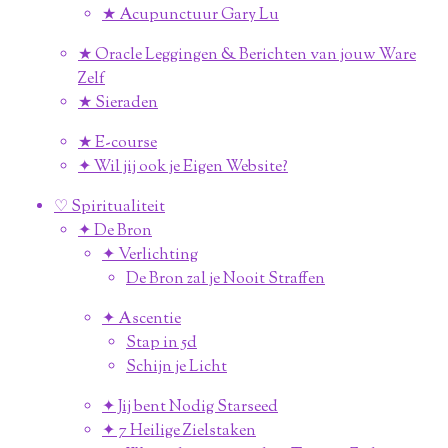
★ Acupunctuur Gary Lu
★ Oracle Leggingen & Berichten van jouw Ware
Zelf
★ Sieraden
★ E-course
✦ Wil jij ook je Eigen Website?
♡ Spiritualiteit
✦ De Bron
✦ Verlichting
De Bron zal je Nooit Straffen
✦ Ascentie
Stap in 5d
Schijn je Licht
✦ Jij bent Nodig Starseed
✦ 7 Heilige Zielstaken