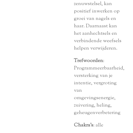
zenuwstelsel, kan
positief inwerken op
groei van nagels en
haar. Daarnaast kan
het aanhechtsels en
verbindende weefsels
helpen verwijderen.
Trefwoorden
:
Programmeerbaarheid,
versterking van je
intentie, vergroting
van
omgevingsenergie,
zuivering, heling,
geheugenverbetering
Chakra’s
: alle