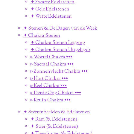
✦ Zwarte Edelstenen
✦ Gele Edelstenen
✦ Witte Edelstenen
✦ Stenen & De Dagen van de Week
✦ Chakra Stenen
✦ Chakra Stenen Legging
✦ Chakra Stenen Uitgelegd:
▹ Wortel Chakra •••
▹ Sacraal Chakra •••
▹ Zonnenvlecht Chakra •••
▹ Hart Chakra •••
▹ Keel Chakra •••
▹ Derde Oog Chakra •••
▹ Kruin Chakra •••
✦ Sterrenbeelden & Edelstenen
✦ Ram (& Edelstenen)
✦ Stier (& Edelstenen)
✦ Tweelingen (& Edelstenen)