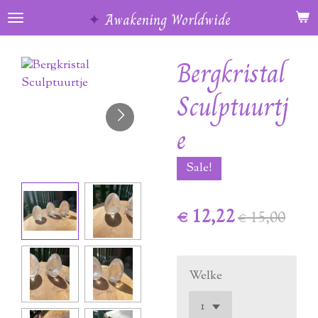
Ga
✦
Awakening Worldwide
direct
naar
Bergkristal
de
hoofdinhoud
Sculptuurtj
e
Sale!
€ 12,22
€ 15,00
Welke