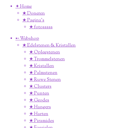
✦ Home
★ Doneren
★ Pagina’s
★ fotosssss
➸ Webshop
★ Edelstenen & Kristallen
★ Oplegstenen
★ Trommelstenen
★ Kristallen
★ Palmstenen
★ Ruwe Stenen
★ Clusters
★ Punten
★ Geodes
★ Hangers
★ Harten
★ Piramides
★ Fossielen