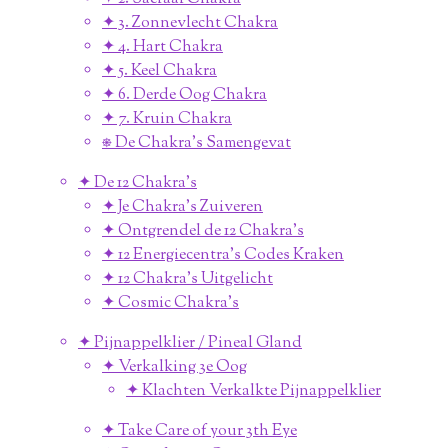
✦ 3. Zonnevlecht Chakra
✦ 4. Hart Chakra
✦ 5. Keel Chakra
✦ 6. Derde Oog Chakra
✦ 7. Kruin Chakra
⎈ De Chakra's Samengevat
✦ De 12 Chakra's
✦ Je Chakra's Zuiveren
✦ Ontgrendel de 12 Chakra's
✦ 12 Energiecentra's Codes Kraken
✦ 12 Chakra's Uitgelicht
✦ Cosmic Chakra's
✦ Pijnappelklier / Pineal Gland
✦ Verkalking 3e Oog
✦ Klachten Verkalkte Pijnappelklier
✦ Take Care of your 3th Eye