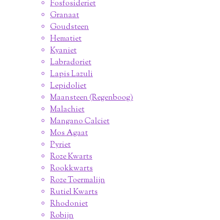
Fosfosideriet
Granaat
Goudsteen
Hematiet
Kyaniet
Labradoriet
Lapis Lazuli
Lepidoliet
Maansteen (Regenboog)
Malachiet
Mangano Calciet
Mos Agaat
Pyriet
Roze Kwarts
Rookkwarts
Roze Toermalijn
Rutiel Kwarts
Rhodoniet
Robijn