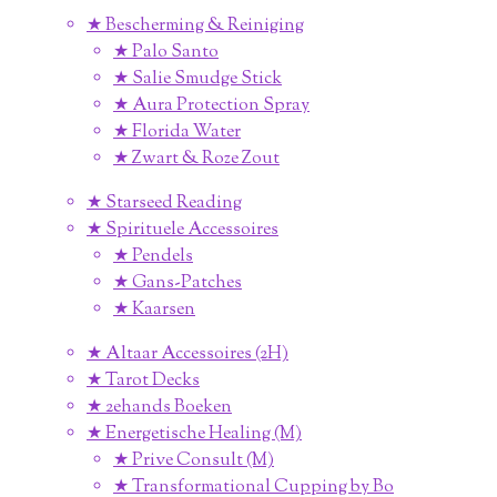
★ Bescherming & Reiniging
★ Palo Santo
★ Salie Smudge Stick
★ Aura Protection Spray
★ Florida Water
★ Zwart & Roze Zout
★ Starseed Reading
★ Spirituele Accessoires
★ Pendels
★ Gans-Patches
★ Kaarsen
★ Altaar Accessoires (2H)
★ Tarot Decks
★ 2ehands Boeken
★ Energetische Healing (M)
★ Prive Consult (M)
★ Transformational Cupping by Bo