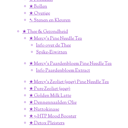
★ Bollen
★ Overige
➴ Stenen en Kleuren
★ Thee & Gezondheid
★ Mercy's Pine Needle Tea
Info over de Thee
Spike-Eiwitten
★ Mercy's Paardenbloem Pine Needle Tea
Info Paardenbloem Extract
★ Mercy's Zeoliet (90gr) Pine Needle Tea
★ Pure Zeoliet (90gr)
★ Golden Milk Latte
★ Dennennaalden Olie
★ Nattokinase
★ 5-HTP Mood Booster
★ Detox Pleisters