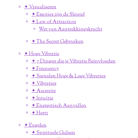
✦ Visualiseren
✦ Emoties zijn de Sleutel
✦ Law of Attraction
Wet van Aantrekkingskracht
✦ The Secret Gebruiken
✦ Hoge Vibratie
✦ 7 Dingen die je Vibratie Beinvloeden
✦ Frequency
✦ Signalen Hoge & Lage Vibraties
✦ Vibraties
✦ Ascentie
✦ Intuïtie
✦ Energetisch Aanvallen
✦ Hertz
✦ Engelen
✦ Spirituele Gidsen