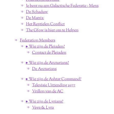
Je bent nu een Galactische Federatie - Mens
De Schaduw
De Matrix
Het Reptielen Conflict
The Gfow is hier om te Helpen
Federation Members
▸ Wie zijn de Pleiaden?
Contact de Pleiaden
▸ Wie zijn de Arcturians?
De Arcturians
▸ Wie zijn de Ashtar Command?
Televisie Uitzending 1977
Vrillon van de AC
▸ Wie zijn de Lyrians?
Vega & Lyra