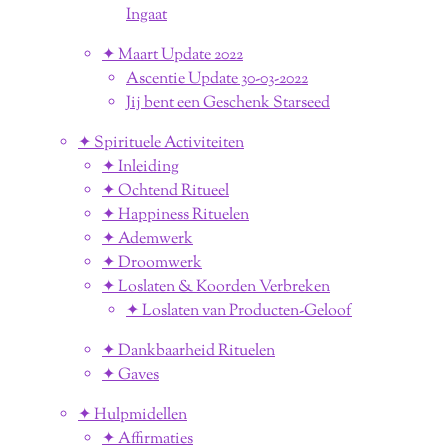
Ingaat
✦ Maart Update 2022
Ascentie Update 30-03-2022
Jij bent een Geschenk Starseed
✦ Spirituele Activiteiten
✦ Inleiding
✦ Ochtend Ritueel
✦ Happiness Rituelen
✦ Ademwerk
✦ Droomwerk
✦ Loslaten & Koorden Verbreken
✦ Loslaten van Producten-Geloof
✦ Dankbaarheid Rituelen
✦ Gaves
✦ Hulpmidellen
✦ Affirmaties