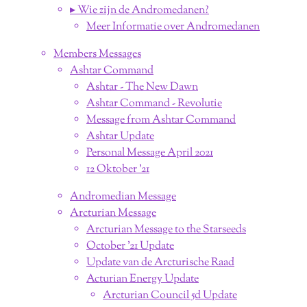
▸ Wie zijn de Andromedanen?
Meer Informatie over Andromedanen
Members Messages
Ashtar Command
Ashtar - The New Dawn
Ashtar Command - Revolutie
Message from Ashtar Command
Ashtar Update
Personal Message April 2021
12 Oktober '21
Andromedian Message
Arcturian Message
Arcturian Message to the Starseeds
October '21 Update
Update van de Arcturische Raad
Acturian Energy Update
Arcturian Council 5d Update