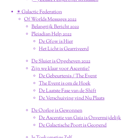
✴︎ Galactic Federation
Of Worlds Messages 2022
Belangrijk Bericht 2022
Pleiadian Help 2022
De Gfow is Hier
Het Licht is Gearriveerd
De Sluier is Opgeheven 2022
Zijn we klaar voor Ascentie?
De Gebeurtenis / The Event
The Event is om de Hoek
De Laatste Fase van de Shift
De Verschuiving vind Nu Plaats
De Oorlog is Gewonnen
De Ascentie van Gaia is Onvermijdelijk
De Galactische Poort is Geopend
Je Toekomstige Zelf