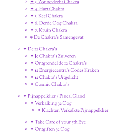
✦ 3. Zonnevlecht Chakra
✦ 4. Hart Chakra
✦ 5. Keel Chakra
✦ 6. Derde Oog Chakra
✦ 7. Kruin Chakra
⎈ De Chakra's Samengevat
✦ De 12 Chakra's
✦ Je Chakra's Zuiveren
✦ Ontgrendel de 12 Chakra's
✦ 12 Energiecentra's Codes Kraken
✦ 12 Chakra's Uitgelicht
✦ Cosmic Chakra's
✦ Pijnappelklier / Pineal Gland
✦ Verkalking 3e Oog
✦ Klachten Verkalkte Pijnappelklier
✦ Take Care of your 3th Eye
✦ Ontgiften 3e Oog