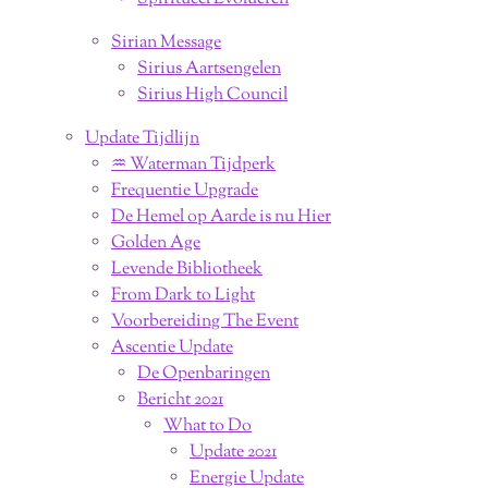
Sirian Message
Sirius Aartsengelen
Sirius High Council
Update Tijdlijn
♒︎ Waterman Tijdperk
Frequentie Upgrade
De Hemel op Aarde is nu Hier
Golden Age
Levende Bibliotheek
From Dark to Light
Voorbereiding The Event
Ascentie Update
De Openbaringen
Bericht 2021
What to Do
Update 2021
Energie Update