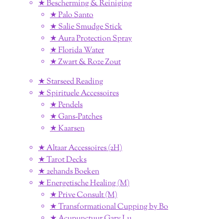
★ Bescherming & Reiniging
★ Palo Santo
★ Salie Smudge Stick
★ Aura Protection Spray
★ Florida Water
★ Zwart & Roze Zout
★ Starseed Reading
★ Spirituele Accessoires
★ Pendels
★ Gans-Patches
★ Kaarsen
★ Altaar Accessoires (2H)
★ Tarot Decks
★ 2ehands Boeken
★ Energetische Healing (M)
★ Prive Consult (M)
★ Transformational Cupping by Bo
★ Acupunctuur Gary Lu