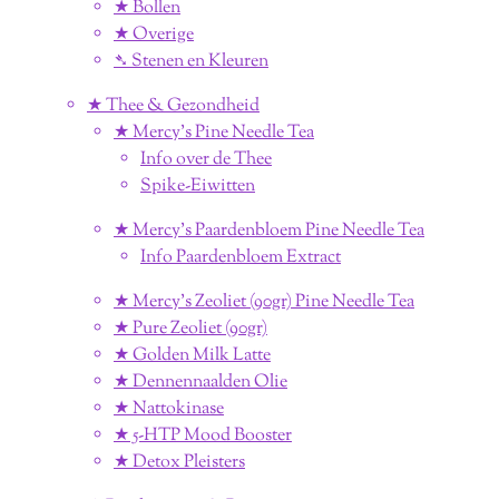
★ Bollen
★ Overige
➴ Stenen en Kleuren
★ Thee & Gezondheid
★ Mercy's Pine Needle Tea
Info over de Thee
Spike-Eiwitten
★ Mercy's Paardenbloem Pine Needle Tea
Info Paardenbloem Extract
★ Mercy's Zeoliet (90gr) Pine Needle Tea
★ Pure Zeoliet (90gr)
★ Golden Milk Latte
★ Dennennaalden Olie
★ Nattokinase
★ 5-HTP Mood Booster
★ Detox Pleisters