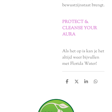
bewustzijnstaat brengt.
PROTECT &
CLEANSE YOUR
AURA
Als het op is kan je het
altijd weer bijvullen
met Florida Water!
D
D
S
D
e
e
h
e
l
e
a
l
e
l
r
e
n
e
n