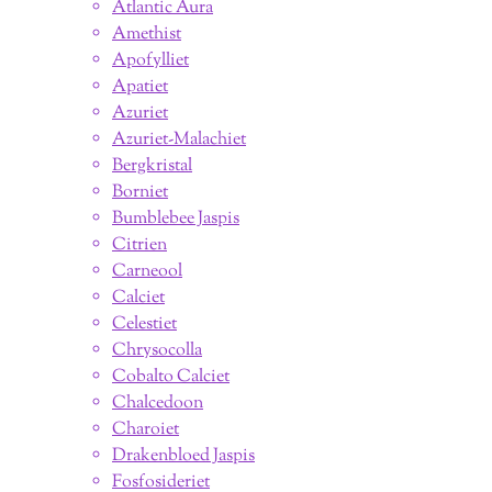
Atlantic Aura
Amethist
Apofylliet
Apatiet
Azuriet
Azuriet-Malachiet
Bergkristal
Borniet
Bumblebee Jaspis
Citrien
Carneool
Calciet
Celestiet
Chrysocolla
Cobalto Calciet
Chalcedoon
Charoiet
Drakenbloed Jaspis
Fosfosideriet