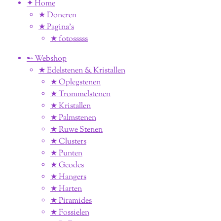
✦ Home
★ Doneren
★ Pagina’s
★ fotosssss
➸ Webshop
★ Edelstenen & Kristallen
★ Oplegstenen
★ Trommelstenen
★ Kristallen
★ Palmstenen
★ Ruwe Stenen
★ Clusters
★ Punten
★ Geodes
★ Hangers
★ Harten
★ Piramides
★ Fossielen