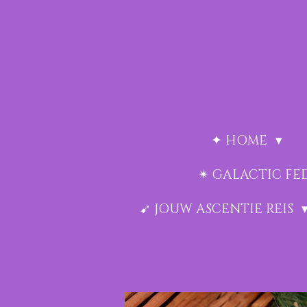
Ga
direct
naar
de
hoofdinhoud
✦ HOME
✴︎ GALACTIC F
➹ JOUW ASCENTIE REIS