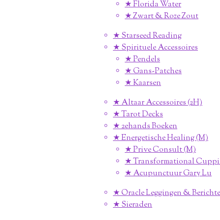
★ Florida Water
★ Zwart & Roze Zout
★ Starseed Reading
★ Spirituele Accessoires
★ Pendels
★ Gans-Patches
★ Kaarsen
★ Altaar Accessoires (2H)
★ Tarot Decks
★ 2ehands Boeken
★ Energetische Healing (M)
★ Prive Consult (M)
★ Transformational Cuppi
★ Acupunctuur Gary Lu
★ Oracle Leggingen & Berichte
★ Sieraden