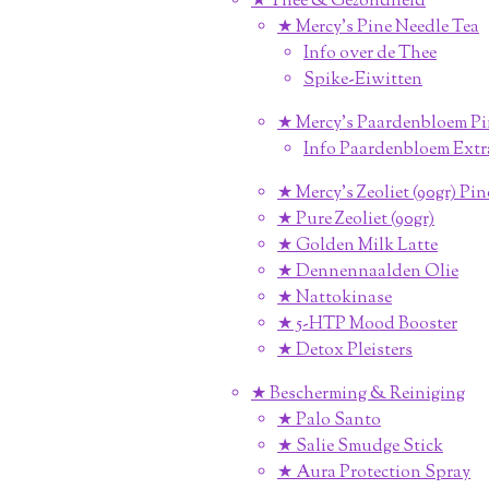
★ Thee & Gezondheid
★ Mercy's Pine Needle Tea
Info over de Thee
Spike-Eiwitten
★ Mercy's Paardenbloem Pi
Info Paardenbloem Extr
★ Mercy's Zeoliet (90gr) Pi
★ Pure Zeoliet (90gr)
★ Golden Milk Latte
★ Dennennaalden Olie
★ Nattokinase
★ 5-HTP Mood Booster
★ Detox Pleisters
★ Bescherming & Reiniging
★ Palo Santo
★ Salie Smudge Stick
★ Aura Protection Spray