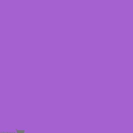
t Pine
 Tea
am)