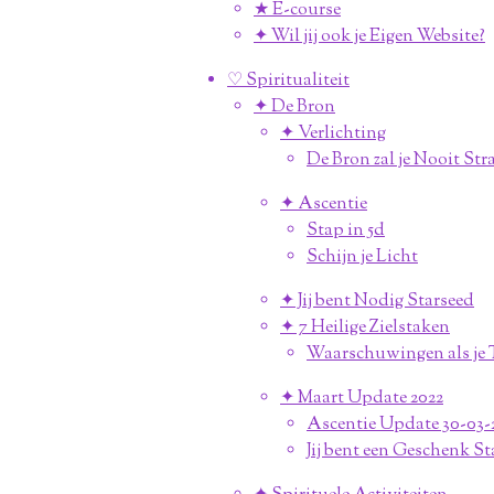
★ E-course
✦ Wil jij ook je Eigen Website?
♡ Spiritualiteit
✦ De Bron
✦ Verlichting
De Bron zal je Nooit Str
✦ Ascentie
Stap in 5d
Schijn je Licht
✦ Jij bent Nodig Starseed
✦ 7 Heilige Zielstaken
Waarschuwingen als je T
✦ Maart Update 2022
Ascentie Update 30-03-
Jij bent een Geschenk St