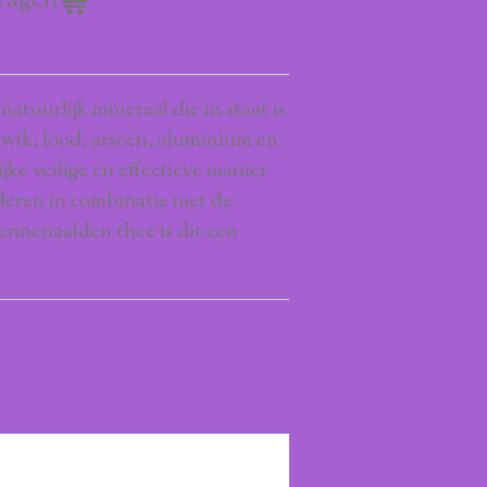
wagen
natuurlijk mineraal die in staat is
wik, lood, arseen, aluminium en
ke veilige en effectieve manier
jderen in combinatie met de
nnenaalden thee is dit een