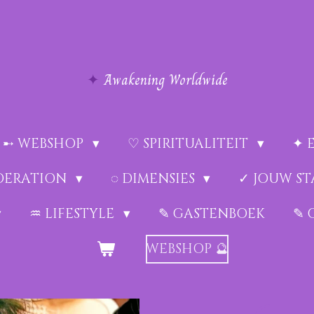
✦
Awakening Worldwide
➸ WEBSHOP
♡ SPIRITUALITEIT
✦ 
EDERATION
◌ DIMENSIES
✓ JOUW ST
♒︎ LIFESTYLE
✎ GASTENBOEK
✎ 
WEBSHOP 🔮