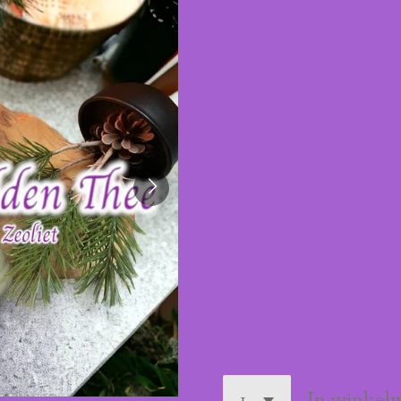
Zeolie
Needle
(90gr
€ 15,00