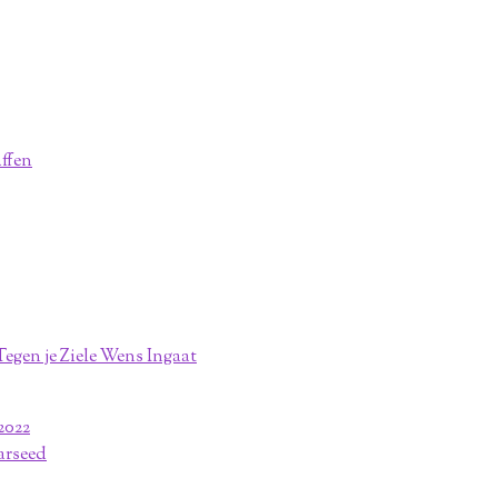
affen
egen je Ziele Wens Ingaat
2022
arseed