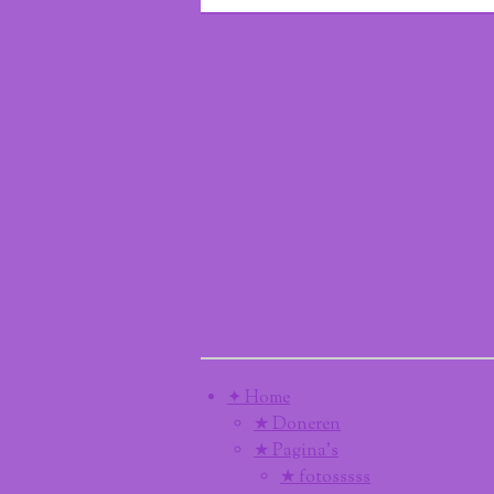
✦ Home
★ Doneren
★ Pagina’s
★ fotosssss