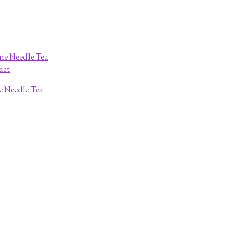
ne Needle Tea
act
ne Needle Tea