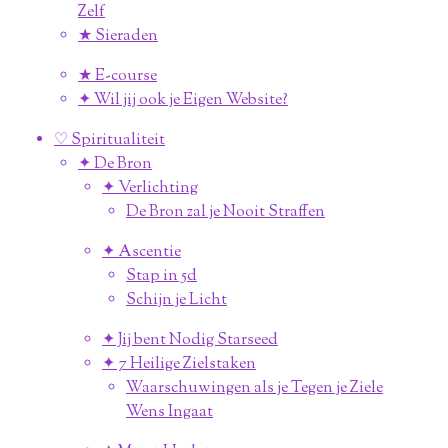
Zelf
★ Sieraden
★ E-course
✦ Wil jij ook je Eigen Website?
♡ Spiritualiteit
✦ De Bron
✦ Verlichting
De Bron zal je Nooit Straffen
✦ Ascentie
Stap in 5d
Schijn je Licht
✦ Jij bent Nodig Starseed
✦ 7 Heilige Zielstaken
Waarschuwingen als je Tegen je Ziele
Wens Ingaat