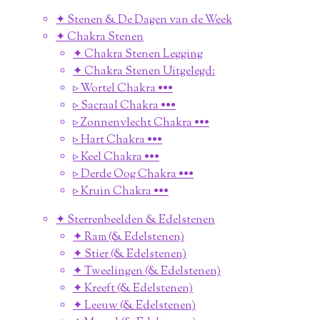
✦ Stenen & De Dagen van de Week
✦ Chakra Stenen
✦ Chakra Stenen Legging
✦ Chakra Stenen Uitgelegd:
▹ Wortel Chakra •••
▹ Sacraal Chakra •••
▹ Zonnenvlecht Chakra •••
▹ Hart Chakra •••
▹ Keel Chakra •••
▹ Derde Oog Chakra •••
▹ Kruin Chakra •••
✦ Sterrenbeelden & Edelstenen
✦ Ram (& Edelstenen)
✦ Stier (& Edelstenen)
✦ Tweelingen (& Edelstenen)
✦ Kreeft (& Edelstenen)
✦ Leeuw (& Edelstenen)