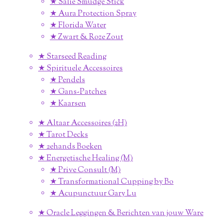
★ Salie Smudge Stick
★ Aura Protection Spray
★ Florida Water
★ Zwart & Roze Zout
★ Starseed Reading
★ Spirituele Accessoires
★ Pendels
★ Gans-Patches
★ Kaarsen
★ Altaar Accessoires (2H)
★ Tarot Decks
★ 2ehands Boeken
★ Energetische Healing (M)
★ Prive Consult (M)
★ Transformational Cupping by Bo
★ Acupunctuur Gary Lu
★ Oracle Leggingen & Berichten van jouw Ware