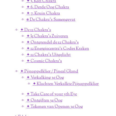
✦ 5. Keel Chakra
✦ 6. Derde Oog Chakra
✦ 7. Kruin Chakra
⎈ De Chakra's Samengevat
✦ De 12 Chakra's
✦ Je Chakra's Zuiveren
✦ Ontgrendel de 12 Chakra's
✦ 12 Energiecentra's Codes Kraken
✦ 12 Chakra's Uitgelicht
✦ Cosmic Chakra's
✦ Pijnappelklier / Pineal Gland
✦ Verkalking 3e Oog
✦ Klachten Verkalkte Pijnappelklier
✦ Take Care of your 3th Eye
✦ Ontgiften 3e Oog
✦ Tekenen van Openen 3e Oog