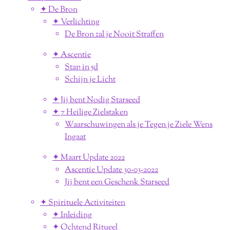
✦ De Bron
✦ Verlichting
De Bron zal je Nooit Straffen
✦ Ascentie
Stap in 5d
Schijn je Licht
✦ Jij bent Nodig Starseed
✦ 7 Heilige Zielstaken
Waarschuwingen als je Tegen je Ziele Wens
Ingaat
✦ Maart Update 2022
Ascentie Update 30-03-2022
Jij bent een Geschenk Starseed
✦ Spirituele Activiteiten
✦ Inleiding
✦ Ochtend Ritueel