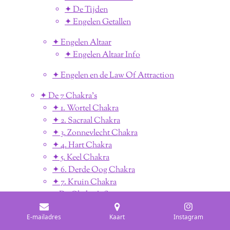
✦ De Tijden
✦ Engelen Getallen
✦ Engelen Altaar
✦ Engelen Altaar Info
✦ Engelen en de Law Of Attraction
✦ De 7 Chakra's
✦ 1. Wortel Chakra
✦ 2. Sacraal Chakra
✦ 3. Zonnevlecht Chakra
✦ 4. Hart Chakra
✦ 5. Keel Chakra
✦ 6. Derde Oog Chakra
✦ 7. Kruin Chakra
⎈ De Chakra's Samengevat
✦ De 12 Chakra's
E-mailadres
Kaart
Instagram
✦ Je Chakra's Zuiveren