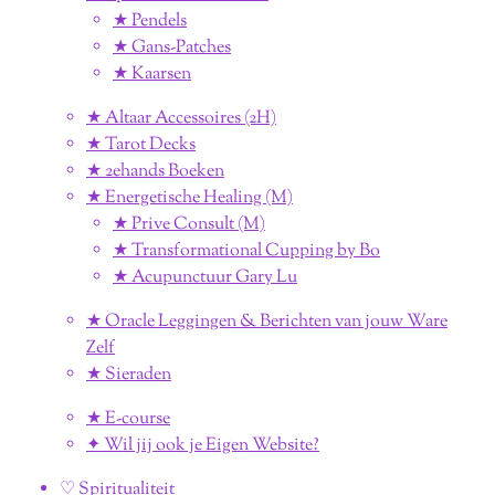
★ Pendels
★ Gans-Patches
★ Kaarsen
★ Altaar Accessoires (2H)
★ Tarot Decks
★ 2ehands Boeken
★ Energetische Healing (M)
★ Prive Consult (M)
★ Transformational Cupping by Bo
★ Acupunctuur Gary Lu
★ Oracle Leggingen & Berichten van jouw Ware
Zelf
★ Sieraden
★ E-course
✦ Wil jij ook je Eigen Website?
♡ Spiritualiteit