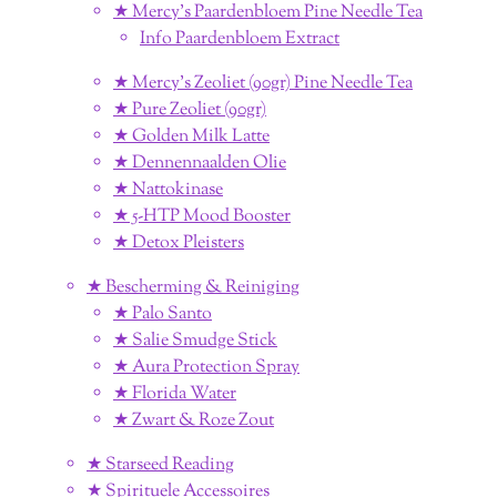
★ Mercy's Paardenbloem Pine Needle Tea
Info Paardenbloem Extract
★ Mercy's Zeoliet (90gr) Pine Needle Tea
★ Pure Zeoliet (90gr)
★ Golden Milk Latte
★ Dennennaalden Olie
★ Nattokinase
★ 5-HTP Mood Booster
★ Detox Pleisters
★ Bescherming & Reiniging
★ Palo Santo
★ Salie Smudge Stick
★ Aura Protection Spray
★ Florida Water
★ Zwart & Roze Zout
★ Starseed Reading
★ Spirituele Accessoires