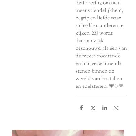
herinnering om met
meer vriendelijkheid,
begrip en liefde naar
zichzelf en anderen te
kijken. Zij wordt
daarom vaak
beschouwd als een van
de meest troostende
en hartverwarmende
stenen binnen de
wereld van kristallen
en edelstenen. 💗✨🌹
D
D
S
D
e
e
h
e
l
e
a
l
e
l
r
e
n
e
n