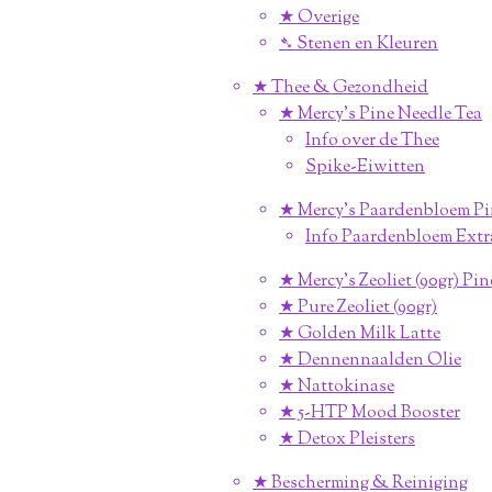
★ Overige
➴ Stenen en Kleuren
★ Thee & Gezondheid
★ Mercy's Pine Needle Tea
Info over de Thee
Spike-Eiwitten
★ Mercy's Paardenbloem Pi
Info Paardenbloem Extr
★ Mercy's Zeoliet (90gr) Pi
★ Pure Zeoliet (90gr)
★ Golden Milk Latte
★ Dennennaalden Olie
★ Nattokinase
★ 5-HTP Mood Booster
★ Detox Pleisters
★ Bescherming & Reiniging