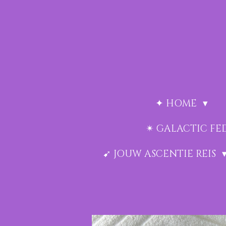
Ga
direct
naar
de
hoofdinhoud
✦ HOME
✴︎ GALACTIC F
➹ JOUW ASCENTIE REIS