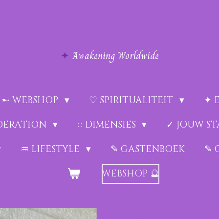
✦
Awakening Worldwide
➸ WEBSHOP
♡ SPIRITUALITEIT
✦ 
EDERATION
◌ DIMENSIES
✓ JOUW ST
♒︎ LIFESTYLE
✎ GASTENBOEK
✎ 
WEBSHOP 🔮