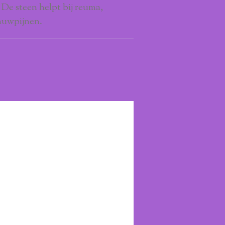
 De steen helpt bij reuma,
nuwpijnen.