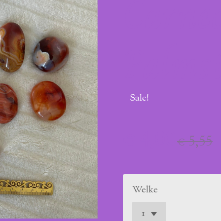
Carneo
Palms
Sale!
€ 4,00
€ 5,55
Welke