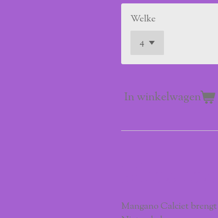
Welke
In winkelwagen
Mangano 
Mangano Calciet brengt 