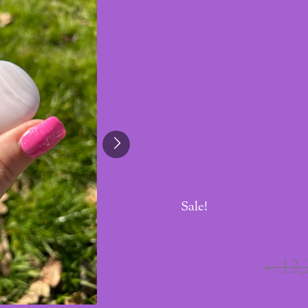
Manga
Calcie
Oplegs
Sale!
€ 11,11
€ 12,