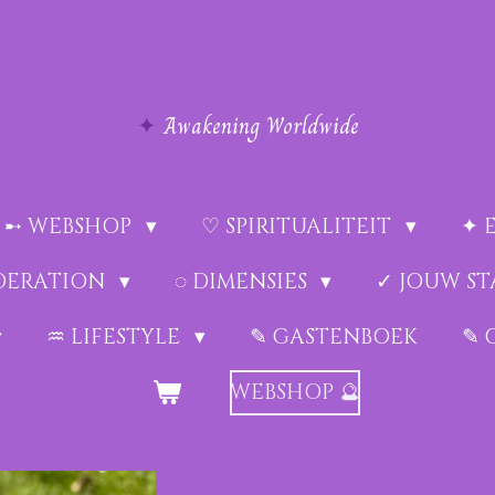
✦
Awakening Worldwide
➸ WEBSHOP
♡ SPIRITUALITEIT
✦ 
EDERATION
◌ DIMENSIES
✓ JOUW ST
♒︎ LIFESTYLE
✎ GASTENBOEK
✎ 
WEBSHOP 🔮