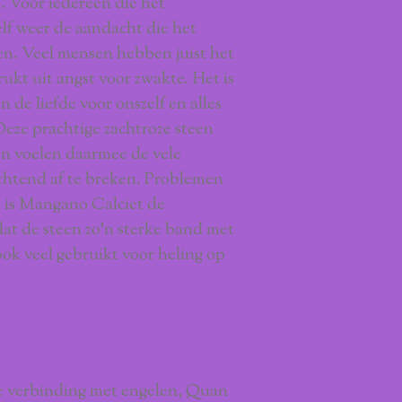
. Voor iedereen die het
elf weer de aandacht die het
en. Veel mensen hebben juist het
ukt uit angst voor zwakte. Het is
in de liefde voor onszelf en alles
Deze prachtige zachtroze steen
en voelen daarmee de vele
htend af te breken. Problemen
 is Mangano Calciet de
t de steen zo’n sterke band met
ook veel gebruikt voor heling op
ke verbinding met engelen, Quan