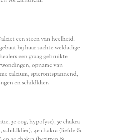
en vol zachtheid.
lciet een steen van heelheid.
ebaat bij haar zachte weldadige
healers een graag gebruikte
erwondingen, opname van
me calcium, spierontspannend,
ngen en schildklier.
ïtie, 3e oog, hypofyse), 5e chakra
 schildklier), 4e chakra (liefde &
) en 2e chakra (bezitten &