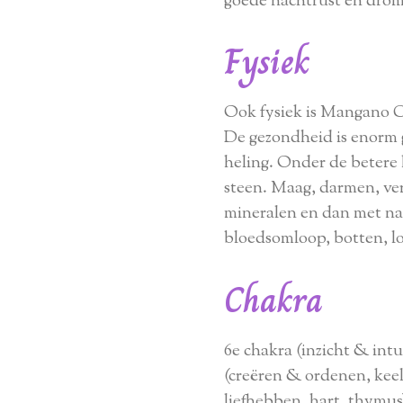
goede nachtrust en drom
Fysiek
Ook fysiek is Mangano Ca
De gezondheid is enorm g
heling. Onder de betere 
steen. Maag, darmen, v
mineralen en dan met na
bloedsomloop, botten, lo
Chakra
6e chakra (inzicht & intu
(creëren & ordenen, keel,
liefhebben, hart, thymus