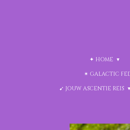
Ga
direct
naar
de
hoofdinhoud
✦ HOME
✴︎ GALACTIC F
➹ JOUW ASCENTIE REIS