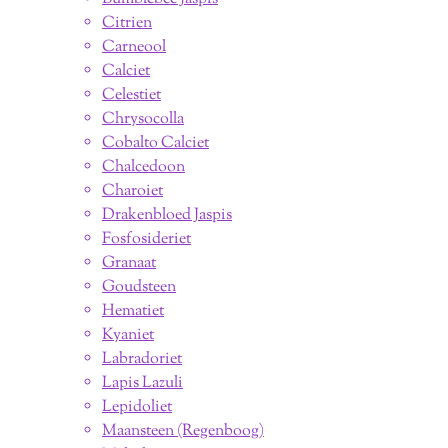
Citrien
Carneool
Calciet
Celestiet
Chrysocolla
Cobalto Calciet
Chalcedoon
Charoiet
Drakenbloed Jaspis
Fosfosideriet
Granaat
Goudsteen
Hematiet
Kyaniet
Labradoriet
Lapis Lazuli
Lepidoliet
Maansteen (Regenboog)