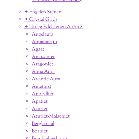
✦ Engelen Stenen
✦ Crystal Grids
✦ Uitleg Edelstenen A t/m Z
Angelaura
Aquamarijn
Agaat
Amazoniet
Aragoniet
Aqua Aura
Atlantic Aura
Amethist
Apofylliet
Apatiet
Azuriet
Azuriet-Malachiet
Bergkristal
Borniet
Bumblebee Jaspis