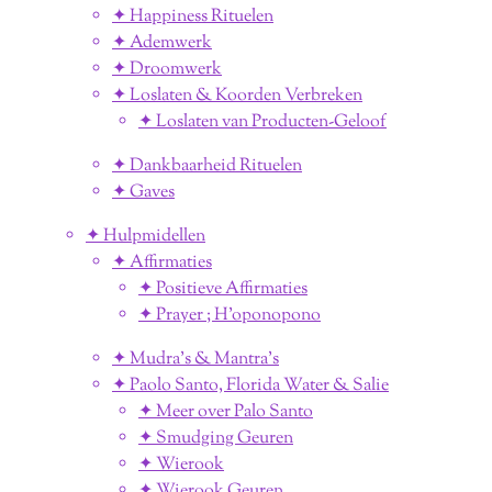
✦ Happiness Rituelen
✦ Ademwerk
✦ Droomwerk
✦ Loslaten & Koorden Verbreken
✦ Loslaten van Producten-Geloof
✦ Dankbaarheid Rituelen
✦ Gaves
✦ Hulpmidellen
✦ Affirmaties
✦ Positieve Affirmaties
✦ Prayer ; H'oponopono
✦ Mudra's & Mantra's
✦ Paolo Santo, Florida Water & Salie
✦ Meer over Palo Santo
✦ Smudging Geuren
✦ Wierook
✦ Wierook Geuren