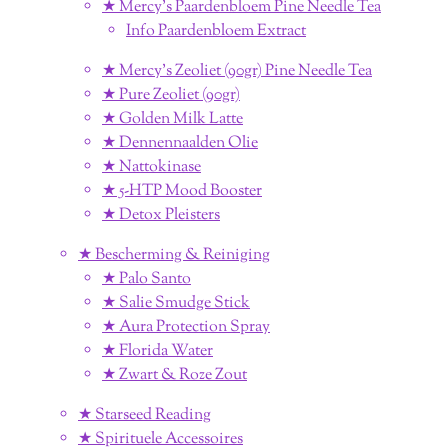
★ Mercy's Paardenbloem Pine Needle Tea
Info Paardenbloem Extract
★ Mercy's Zeoliet (90gr) Pine Needle Tea
★ Pure Zeoliet (90gr)
★ Golden Milk Latte
★ Dennennaalden Olie
★ Nattokinase
★ 5-HTP Mood Booster
★ Detox Pleisters
★ Bescherming & Reiniging
★ Palo Santo
★ Salie Smudge Stick
★ Aura Protection Spray
★ Florida Water
★ Zwart & Roze Zout
★ Starseed Reading
★ Spirituele Accessoires