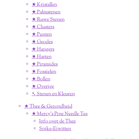
★ Kristallen
★ Palmstenen
★ Ruwe Stenen
★ Clusters
★ Punten
★ Geodes
★ Hangers
★ Harten
★ Piramides
★ Fossielen
★ Bollen
★ Overige
➴ Stenen en Kleuren
★ Thee & Gezondheid
★ Mercy's Pine Needle Tea
Info over de Thee
Spike-Eiwitten