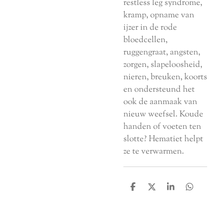
restless leg syndrome,
kramp, opname van
ijzer in de rode
bloedcellen,
ruggengraat, angsten,
zorgen, slapeloosheid,
nieren, breuken, koorts
en ondersteund het
ook de aanmaak van
nieuw weefsel. Koude
handen of voeten ten
slotte? Hematiet helpt
ze te verwarmen.
D
D
S
D
e
e
h
e
l
e
a
l
e
l
r
e