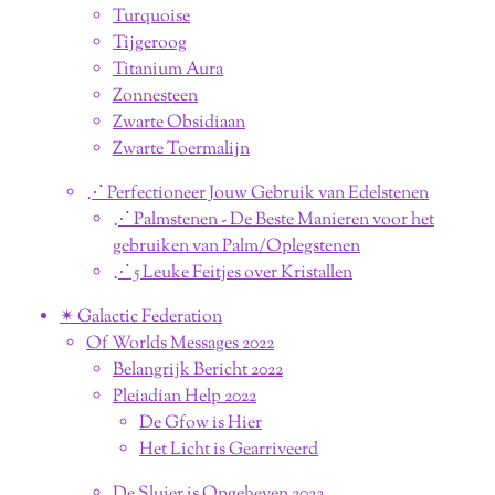
Turquoise
Tijgeroog
Titanium Aura
Zonnesteen
Zwarte Obsidiaan
Zwarte Toermalijn
⋰ Perfectioneer Jouw Gebruik van Edelstenen
⋰ Palmstenen - De Beste Manieren voor het
gebruiken van Palm/Oplegstenen
⋰ 5 Leuke Feitjes over Kristallen
✴︎ Galactic Federation
Of Worlds Messages 2022
Belangrijk Bericht 2022
Pleiadian Help 2022
De Gfow is Hier
Het Licht is Gearriveerd
De Sluier is Opgeheven 2022