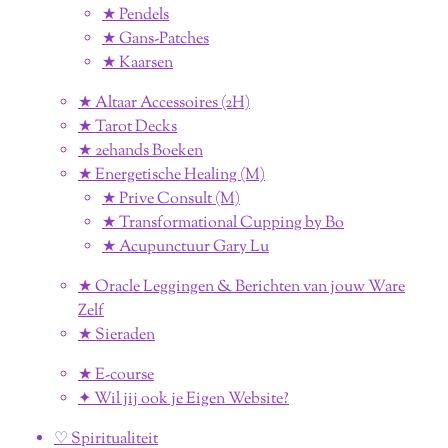
★ Pendels
★ Gans-Patches
★ Kaarsen
★ Altaar Accessoires (2H)
★ Tarot Decks
★ 2ehands Boeken
★ Energetische Healing (M)
★ Prive Consult (M)
★ Transformational Cupping by Bo
★ Acupunctuur Gary Lu
★ Oracle Leggingen & Berichten van jouw Ware
Zelf
★ Sieraden
★ E-course
✦ Wil jij ook je Eigen Website?
♡ Spiritualiteit