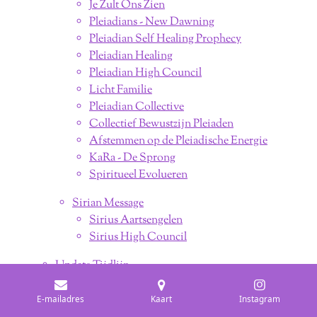
Je Zult Ons Zien
Pleiadians - New Dawning
Pleiadian Self Healing Prophecy
Pleiadian Healing
Pleiadian High Council
Licht Familie
Pleiadian Collective
Collectief Bewustzijn Pleiaden
Afstemmen op de Pleiadische Energie
KaRa - De Sprong
Spiritueel Evolueren
Sirian Message
Sirius Aartsengelen
Sirius High Council
Update Tijdlijn
♒︎ Waterman Tijdperk
Frequentie Upgrade
E-mailadres
Kaart
Instagram
De Hemel op Aarde is nu Hier