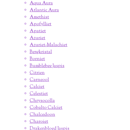
Aqua Aura
Atlantic Aura
Amethist
Apofylliet
Apatiet
Azuriet
Azuriet-Malachiet
Bergkristal
Borniet
Bumblebee Jaspis
Citrien
Carneool
Calciet
Celestiet
Chrysocolla
Cobalto Calciet
Chalcedoon
Charoiet
Drakenbloed Jaspis