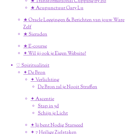
★ Transformational Cupping by Bo
★ Acupunctuur Gary Lu
★ Oracle Leggingen & Berichten van jouw Ware
Zelf
★ Sieraden
★ E-course
✦ Wil jij ook je Eigen Website?
♡ Spiritualiteit
✦ De Bron
✦ Verlichting
De Bron zal je Nooit Straffen
✦ Ascentie
Stap in 5d
Schijn je Licht
✦ Jij bent Nodig Starseed
✦ 7 Heilige Zielstaken