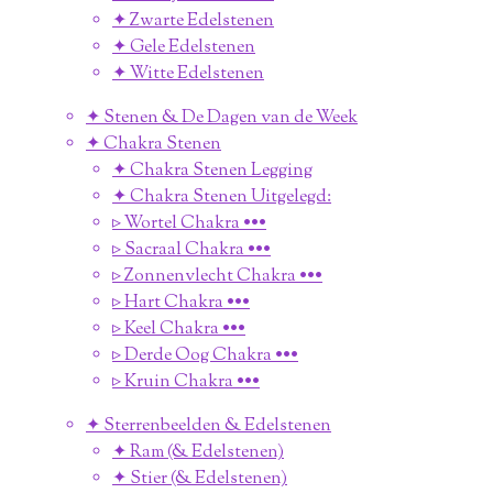
✦ Zwarte Edelstenen
✦ Gele Edelstenen
✦ Witte Edelstenen
✦ Stenen & De Dagen van de Week
✦ Chakra Stenen
✦ Chakra Stenen Legging
✦ Chakra Stenen Uitgelegd:
▹ Wortel Chakra •••
▹ Sacraal Chakra •••
▹ Zonnenvlecht Chakra •••
▹ Hart Chakra •••
▹ Keel Chakra •••
▹ Derde Oog Chakra •••
▹ Kruin Chakra •••
✦ Sterrenbeelden & Edelstenen
✦ Ram (& Edelstenen)
✦ Stier (& Edelstenen)