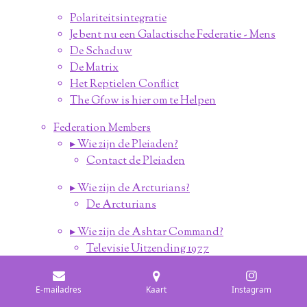
Polariteitsintegratie
Je bent nu een Galactische Federatie - Mens
De Schaduw
De Matrix
Het Reptielen Conflict
The Gfow is hier om te Helpen
Federation Members
▸ Wie zijn de Pleiaden?
Contact de Pleiaden
▸ Wie zijn de Arcturians?
De Arcturians
▸ Wie zijn de Ashtar Command?
Televisie Uitzending 1977
Vrillon van de AC
E-mailadres
Kaart
Instagram
▸ Wie zijn de Lyrians?