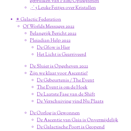
gebruiken van Palm/Oplegstenen
⋰ 5 Leuke Feitjes over Kristallen
✴︎ Galactic Federation
Of Worlds Messages 2022
Belangrijk Bericht 2022
Pleiadian Help 2022
De Gfow is Hier
Het Licht is Gearriveerd
De Sluier is Opgeheven 2022
Zijn we klaar voor Ascentie?
De Gebeurtenis / The Event
The Event is om de Hoek
De Laatste Fase van de Shift
De Verschuiving vind Nu Plaats
De Oorlog is Gewonnen
De Ascentie van Gaia is Onvermijdelijk
De Galactische Poort is Geopend