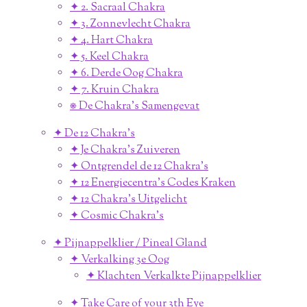
✦ 2. Sacraal Chakra
✦ 3. Zonnevlecht Chakra
✦ 4. Hart Chakra
✦ 5. Keel Chakra
✦ 6. Derde Oog Chakra
✦ 7. Kruin Chakra
⎈ De Chakra's Samengevat
✦ De 12 Chakra's
✦ Je Chakra's Zuiveren
✦ Ontgrendel de 12 Chakra's
✦ 12 Energiecentra's Codes Kraken
✦ 12 Chakra's Uitgelicht
✦ Cosmic Chakra's
✦ Pijnappelklier / Pineal Gland
✦ Verkalking 3e Oog
✦ Klachten Verkalkte Pijnappelklier
✦ Take Care of your 3th Eye