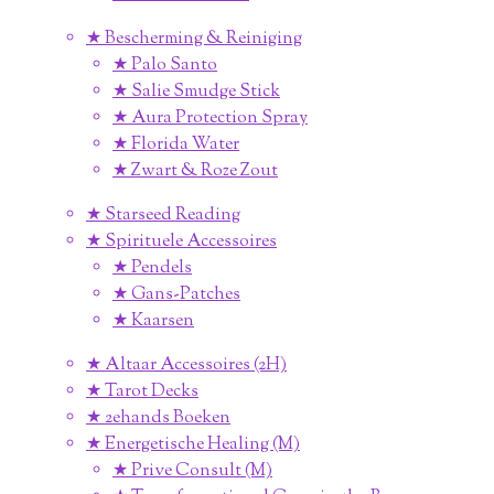
★ Bescherming & Reiniging
★ Palo Santo
★ Salie Smudge Stick
★ Aura Protection Spray
★ Florida Water
★ Zwart & Roze Zout
★ Starseed Reading
★ Spirituele Accessoires
★ Pendels
★ Gans-Patches
★ Kaarsen
★ Altaar Accessoires (2H)
★ Tarot Decks
★ 2ehands Boeken
★ Energetische Healing (M)
★ Prive Consult (M)