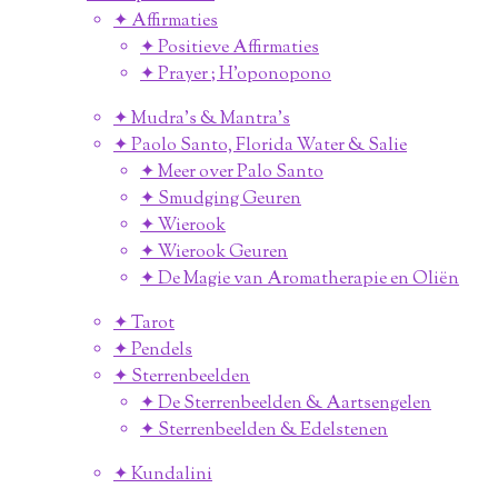
✦ Affirmaties
✦ Positieve Affirmaties
✦ Prayer ; H'oponopono
✦ Mudra's & Mantra's
✦ Paolo Santo, Florida Water & Salie
✦ Meer over Palo Santo
✦ Smudging Geuren
✦ Wierook
✦ Wierook Geuren
✦ De Magie van Aromatherapie en Oliën
✦ Tarot
✦ Pendels
✦ Sterrenbeelden
✦ De Sterrenbeelden & Aartsengelen
✦ Sterrenbeelden & Edelstenen
✦ Kundalini