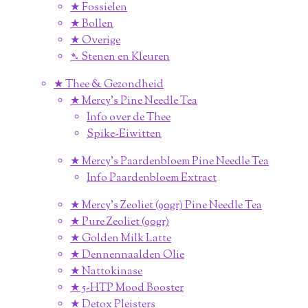
★ Fossielen
★ Bollen
★ Overige
➴ Stenen en Kleuren
★ Thee & Gezondheid
★ Mercy's Pine Needle Tea
Info over de Thee
Spike-Eiwitten
★ Mercy's Paardenbloem Pine Needle Tea
Info Paardenbloem Extract
★ Mercy's Zeoliet (90gr) Pine Needle Tea
★ Pure Zeoliet (90gr)
★ Golden Milk Latte
★ Dennennaalden Olie
★ Nattokinase
★ 5-HTP Mood Booster
★ Detox Pleisters