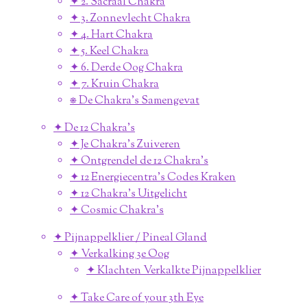
✦ 2. Sacraal Chakra
✦ 3. Zonnevlecht Chakra
✦ 4. Hart Chakra
✦ 5. Keel Chakra
✦ 6. Derde Oog Chakra
✦ 7. Kruin Chakra
⎈ De Chakra's Samengevat
✦ De 12 Chakra's
✦ Je Chakra's Zuiveren
✦ Ontgrendel de 12 Chakra's
✦ 12 Energiecentra's Codes Kraken
✦ 12 Chakra's Uitgelicht
✦ Cosmic Chakra's
✦ Pijnappelklier / Pineal Gland
✦ Verkalking 3e Oog
✦ Klachten Verkalkte Pijnappelklier
✦ Take Care of your 3th Eye