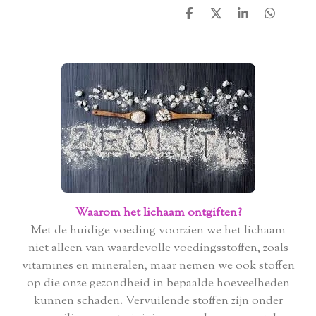
D
D
S
D
e
e
h
e
l
e
a
l
e
l
r
e
n
e
n
Waarom het lichaam ontgiften?
Met de huidige voeding voorzien we het lichaam
niet alleen van waardevolle voedingsstoffen, zoals
vitamines en mineralen, maar nemen we ook stoffen
op die onze gezondheid in bepaalde hoeveelheden
kunnen schaden. Vervuilende stoffen zijn onder