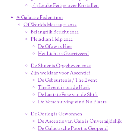
⋰ 5 Leuke Feitjes over Kristallen
✴︎ Galactic Federation
Of Worlds Messages 2022
Belangrijk Bericht 2022
Pleiadian Help 2022
De Gfow is Hier
Het Licht is Gearriveerd
De Sluier is Opgeheven 2022
Zijn we klaar voor Ascentie?
De Gebeurtenis / The Event
The Event is om de Hoek
De Laatste Fase van de Shift
De Verschuiving vind Nu Plaats
De Oorlog is Gewonnen
De Ascentie van Gaia is Onvermijdelijk
De Galactische Poort is Geopend