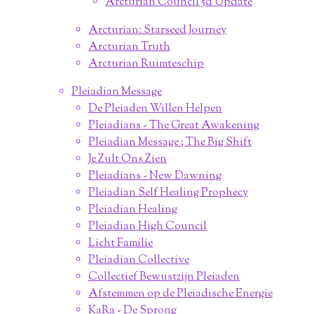
Arcturian Council 5d Update
Arcturian: Starseed Journey
Arcturian Truth
Arcturian Ruimteschip
Pleiadian Message
De Pleiaden Willen Helpen
Pleiadians - The Great Awakening
Pleiadian Message ; The Big Shift
Je Zult Ons Zien
Pleiadians - New Dawning
Pleiadian Self Healing Prophecy
Pleiadian Healing
Pleiadian High Council
Licht Familie
Pleiadian Collective
Collectief Bewustzijn Pleiaden
Afstemmen op de Pleiadische Energie
KaRa - De Sprong