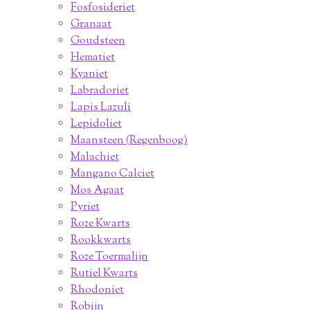
Fosfosideriet
Granaat
Goudsteen
Hematiet
Kyaniet
Labradoriet
Lapis Lazuli
Lepidoliet
Maansteen (Regenboog)
Malachiet
Mangano Calciet
Mos Agaat
Pyriet
Roze Kwarts
Rookkwarts
Roze Toermalijn
Rutiel Kwarts
Rhodoniet
Robijn