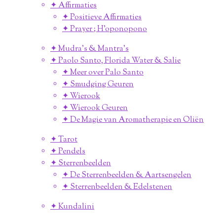
✦ Affirmaties
✦ Positieve Affirmaties
✦ Prayer ; H'oponopono
✦ Mudra's & Mantra's
✦ Paolo Santo, Florida Water & Salie
✦ Meer over Palo Santo
✦ Smudging Geuren
✦ Wierook
✦ Wierook Geuren
✦ De Magie van Aromatherapie en Oliën
✦ Tarot
✦ Pendels
✦ Sterrenbeelden
✦ De Sterrenbeelden & Aartsengelen
✦ Sterrenbeelden & Edelstenen
✦ Kundalini