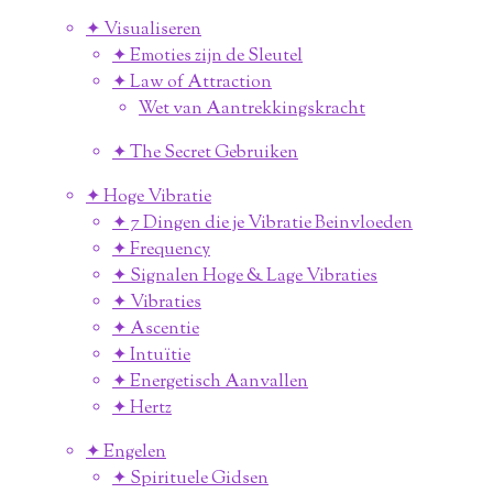
✦ Visualiseren
✦ Emoties zijn de Sleutel
✦ Law of Attraction
Wet van Aantrekkingskracht
✦ The Secret Gebruiken
✦ Hoge Vibratie
✦ 7 Dingen die je Vibratie Beinvloeden
✦ Frequency
✦ Signalen Hoge & Lage Vibraties
✦ Vibraties
✦ Ascentie
✦ Intuïtie
✦ Energetisch Aanvallen
✦ Hertz
✦ Engelen
✦ Spirituele Gidsen