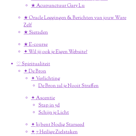
★ Acupunctuur Gary Lu
★ Oracle Leggingen & Berichten van jouw Ware
Zelf
★ Sieraden
★ E-course
✦ Wil jij ook je Eigen Website?
♡ Spiritualiteit
✦ De Bron
✦ Verlichting
De Bron zal je Nooit Straffen
✦ Ascentie
Stap in 5d
Schijn je Licht
✦ Jij bent Nodig Starseed
✦ 7 Heilige Zielstaken