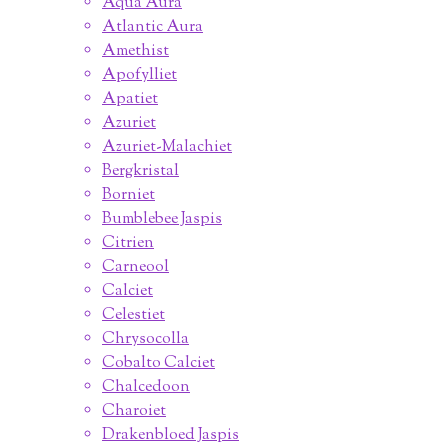
Aqua Aura
Atlantic Aura
Amethist
Apofylliet
Apatiet
Azuriet
Azuriet-Malachiet
Bergkristal
Borniet
Bumblebee Jaspis
Citrien
Carneool
Calciet
Celestiet
Chrysocolla
Cobalto Calciet
Chalcedoon
Charoiet
Drakenbloed Jaspis