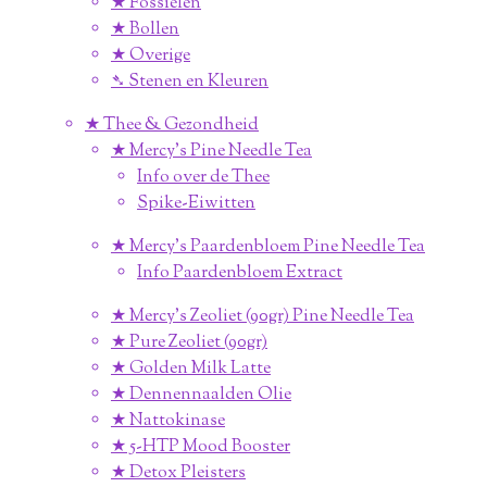
★ Fossielen
★ Bollen
★ Overige
➴ Stenen en Kleuren
★ Thee & Gezondheid
★ Mercy's Pine Needle Tea
Info over de Thee
Spike-Eiwitten
★ Mercy's Paardenbloem Pine Needle Tea
Info Paardenbloem Extract
★ Mercy's Zeoliet (90gr) Pine Needle Tea
★ Pure Zeoliet (90gr)
★ Golden Milk Latte
★ Dennennaalden Olie
★ Nattokinase
★ 5-HTP Mood Booster
★ Detox Pleisters