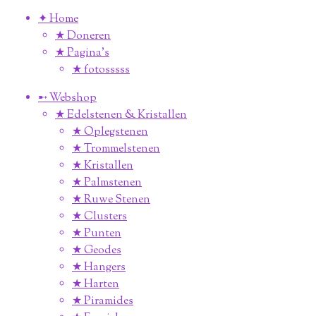
✦ Home
★ Doneren
★ Pagina’s
★ fotosssss
➸ Webshop
★ Edelstenen & Kristallen
★ Oplegstenen
★ Trommelstenen
★ Kristallen
★ Palmstenen
★ Ruwe Stenen
★ Clusters
★ Punten
★ Geodes
★ Hangers
★ Harten
★ Piramides