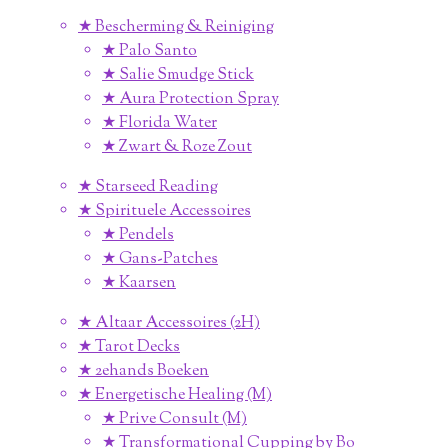
★ Bescherming & Reiniging
★ Palo Santo
★ Salie Smudge Stick
★ Aura Protection Spray
★ Florida Water
★ Zwart & Roze Zout
★ Starseed Reading
★ Spirituele Accessoires
★ Pendels
★ Gans-Patches
★ Kaarsen
★ Altaar Accessoires (2H)
★ Tarot Decks
★ 2ehands Boeken
★ Energetische Healing (M)
★ Prive Consult (M)
★ Transformational Cupping by Bo