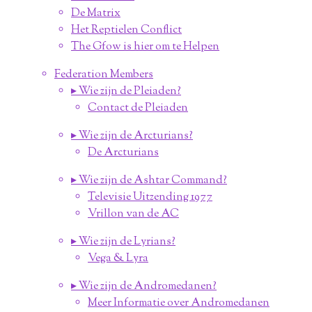
De Matrix
Het Reptielen Conflict
The Gfow is hier om te Helpen
Federation Members
▸ Wie zijn de Pleiaden?
Contact de Pleiaden
▸ Wie zijn de Arcturians?
De Arcturians
▸ Wie zijn de Ashtar Command?
Televisie Uitzending 1977
Vrillon van de AC
▸ Wie zijn de Lyrians?
Vega & Lyra
▸ Wie zijn de Andromedanen?
Meer Informatie over Andromedanen