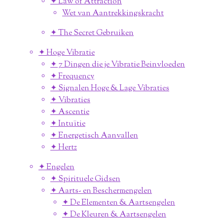
✦ Law of Attraction
Wet van Aantrekkingskracht
✦ The Secret Gebruiken
✦ Hoge Vibratie
✦ 7 Dingen die je Vibratie Beinvloeden
✦ Frequency
✦ Signalen Hoge & Lage Vibraties
✦ Vibraties
✦ Ascentie
✦ Intuïtie
✦ Energetisch Aanvallen
✦ Hertz
✦ Engelen
✦ Spirituele Gidsen
✦ Aarts- en Beschermengelen
✦ De Elementen & Aartsengelen
✦ De Kleuren & Aartsengelen