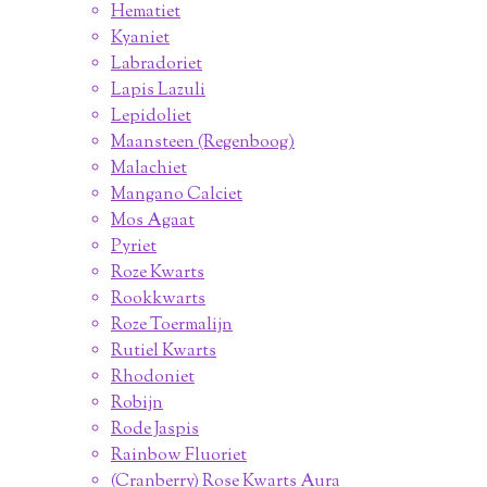
Hematiet
Kyaniet
Labradoriet
Lapis Lazuli
Lepidoliet
Maansteen (Regenboog)
Malachiet
Mangano Calciet
Mos Agaat
Pyriet
Roze Kwarts
Rookkwarts
Roze Toermalijn
Rutiel Kwarts
Rhodoniet
Robijn
Rode Jaspis
Rainbow Fluoriet
(Cranberry) Rose Kwarts Aura