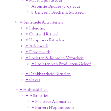
✦ Maart Update 2022
Ascentie Update 30-03-2022
Jij bent een Geschenk Starseed
✦ Spirituele Activiteiten
✦ Inleiding
✦ Ochtend Ritueel
✦ Happiness Rituelen
✦ Ademwerk
✦ Droomwerk
✦ Loslaten & Koorden Verbreken
✦ Loslaten van Producten-Geloof
✦ Dankbaarheid Rituelen
✦ Gaves
✦ Hulpmidellen
✦ Affirmaties
✦ Positieve Affirmaties
✦ Prayer ; H'oponopono