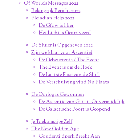
Of Worlds Messages 2022
Belangrijk Bericht 2022
Pleiadian Help 2022
De Gfow is Hier
Het Licht is Gearriveerd
De Sluier is Opgeheven 2022
Zijn we klaar voor Ascentie?
De Gebeurtenis / The Event
The Event is om de Hoek
De Laatste Fase van de Shift
De Verschuiving vind Nu Plaats
De Oorlog is Gewonnen
De Ascentie van Gaia is Onvermijdelijk
De Galactische Poort is Geopend
Je Toekomstige Zelf
The New Golden Age
Goudentijdperk Breekt Aan