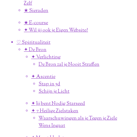
Zelf
★ Sieraden
★ E-course
✦ Wil jij ook je Eigen Website?
♡ Spiritualiteit
✦ De Bron
✦ Verlichting
De Bron zal je Nooit Straffen
✦ Ascentie
Stap in 5d
Schijn je Licht
✦ Jij bent Nodig Starseed
✦ 7 Heilige Zielstaken
Waarschuwingen als je Tegen je Ziele
Wens Ingaat