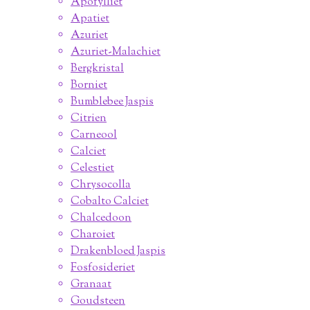
Apofylliet
Apatiet
Azuriet
Azuriet-Malachiet
Bergkristal
Borniet
Bumblebee Jaspis
Citrien
Carneool
Calciet
Celestiet
Chrysocolla
Cobalto Calciet
Chalcedoon
Charoiet
Drakenbloed Jaspis
Fosfosideriet
Granaat
Goudsteen