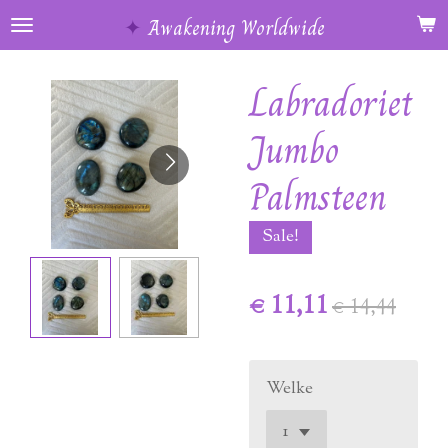
Ga
✦
Awakening Worldwide
direct
naar
Labradoriet
de
hoofdinhoud
Jumbo
Palmsteen
Sale!
€ 11,11
€ 14,44
Welke