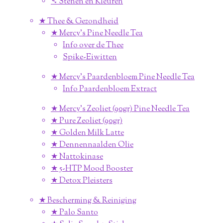
➴ Stenen en Kleuren
★ Thee & Gezondheid
★ Mercy's Pine Needle Tea
Info over de Thee
Spike-Eiwitten
★ Mercy's Paardenbloem Pine Needle Tea
Info Paardenbloem Extract
★ Mercy's Zeoliet (90gr) Pine Needle Tea
★ Pure Zeoliet (90gr)
★ Golden Milk Latte
★ Dennennaalden Olie
★ Nattokinase
★ 5-HTP Mood Booster
★ Detox Pleisters
★ Bescherming & Reiniging
★ Palo Santo