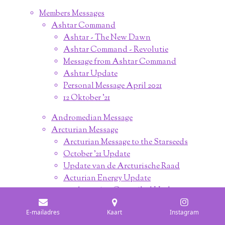
Members Messages
Ashtar Command
Ashtar - The New Dawn
Ashtar Command - Revolutie
Message from Ashtar Command
Ashtar Update
Personal Message April 2021
12 Oktober '21
Andromedian Message
Arcturian Message
Arcturian Message to the Starseeds
October '21 Update
Update van de Arcturische Raad
Acturian Energy Update
Arcturian Council 5d Update
Arcturian: Starseed Journey
E-mailadres
Kaart
Instagram
Arcturian Truth