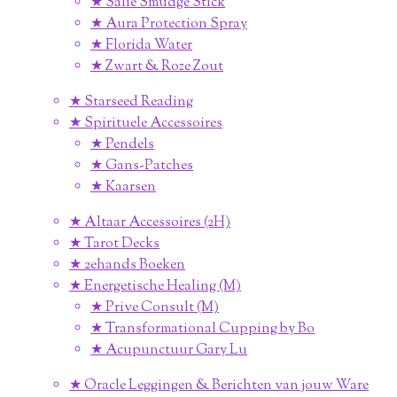
★ Salie Smudge Stick
★ Aura Protection Spray
★ Florida Water
★ Zwart & Roze Zout
★ Starseed Reading
★ Spirituele Accessoires
★ Pendels
★ Gans-Patches
★ Kaarsen
★ Altaar Accessoires (2H)
★ Tarot Decks
★ 2ehands Boeken
★ Energetische Healing (M)
★ Prive Consult (M)
★ Transformational Cupping by Bo
★ Acupunctuur Gary Lu
★ Oracle Leggingen & Berichten van jouw Ware