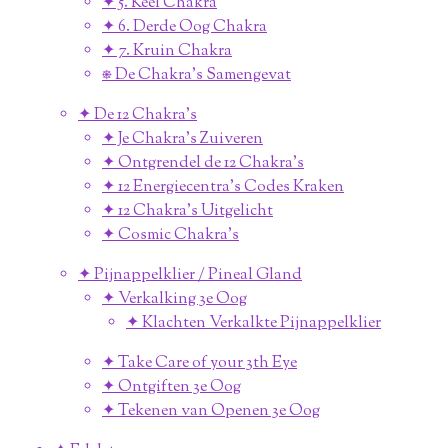
✦ 5. Keel Chakra
✦ 6. Derde Oog Chakra
✦ 7. Kruin Chakra
⎈ De Chakra's Samengevat
✦ De 12 Chakra's
✦ Je Chakra's Zuiveren
✦ Ontgrendel de 12 Chakra's
✦ 12 Energiecentra's Codes Kraken
✦ 12 Chakra's Uitgelicht
✦ Cosmic Chakra's
✦ Pijnappelklier / Pineal Gland
✦ Verkalking 3e Oog
✦ Klachten Verkalkte Pijnappelklier
✦ Take Care of your 3th Eye
✦ Ontgiften 3e Oog
✦ Tekenen van Openen 3e Oog