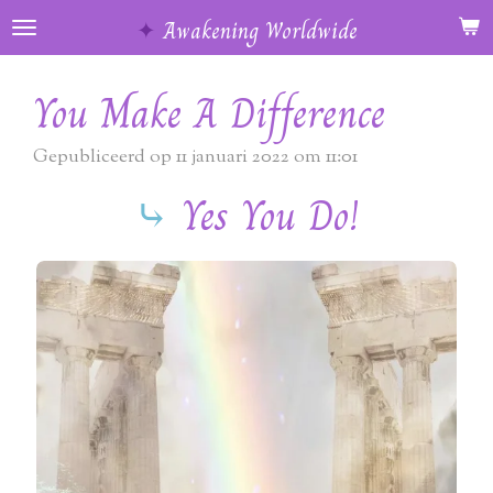
Ga
✦
Awakening Worldwide
direct
naar
You Make A Difference
de
hoofdinhoud
Gepubliceerd op 11 januari 2022 om 11:01
⤷
Yes You Do!