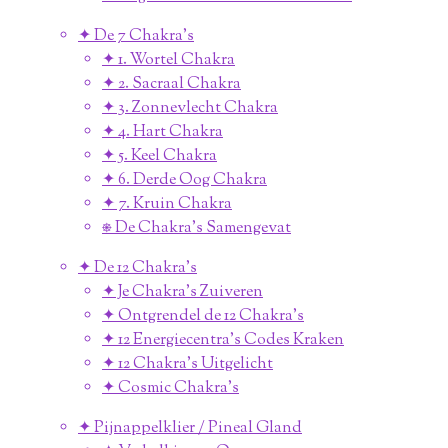
✦ De 7 Chakra's
✦ 1. Wortel Chakra
✦ 2. Sacraal Chakra
✦ 3. Zonnevlecht Chakra
✦ 4. Hart Chakra
✦ 5. Keel Chakra
✦ 6. Derde Oog Chakra
✦ 7. Kruin Chakra
⎈ De Chakra's Samengevat
✦ De 12 Chakra's
✦ Je Chakra's Zuiveren
✦ Ontgrendel de 12 Chakra's
✦ 12 Energiecentra's Codes Kraken
✦ 12 Chakra's Uitgelicht
✦ Cosmic Chakra's
✦ Pijnappelklier / Pineal Gland