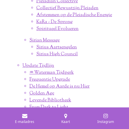
Pleiadian Collective
Collectief Bewustzijn Pleiaden
Afstemmen op de Pleiadische Energie
KaRa - De Sprong
Spiritueel Evolueren
Sirian Message
Sirius Aartsengelen
Sirius High Council
Update Tijdlijn
♒︎ Waterman Tijdperk
Frequentie Upgrade
De Hemel op Aarde is nu Hier
Golden Age
Levende Bibliotheek
From Dark to Light
Voorbereiding The Event
Ascentie Update
E-mailadres
Kaart
Instagram
De Openbaringen