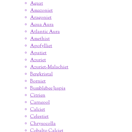
Agaat
Amazoniet
Aragoniet
Aqua Aura
Atlantic Aura
Amethist
Apofylliet
Apatiet
Azuriet
Azuriet-Malachiet
Bergkristal
Borniet
Bumblebee Jaspis
Citrien
Carneool
Calciet
Celestiet
Chrysocolla
Cobalto Calciet