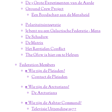
De 3 Grote Experimenten van de Aarde
Ground Crew Project
Een Boodschap aan de Mensheid
Polariteitsintegratie
Je bent nu een Galactische Federatie - Mens
De Schaduw
De Matrix
Het Reptielen Conflict
The Gfow is hier om te Helpen
Federation Members
▸ Wie zijn de Pleiaden?
Contact de Pleiaden
▸ Wie zijn de Arcturians?
De Arcturians
▸ Wie zijn de Ashtar Command?
Televisie Uitzending 1977