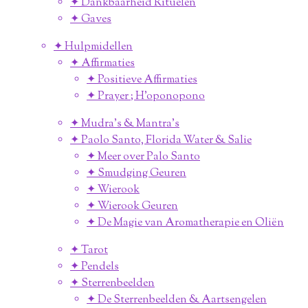
✦ Dankbaarheid Rituelen
✦ Gaves
✦ Hulpmidellen
✦ Affirmaties
✦ Positieve Affirmaties
✦ Prayer ; H'oponopono
✦ Mudra's & Mantra's
✦ Paolo Santo, Florida Water & Salie
✦ Meer over Palo Santo
✦ Smudging Geuren
✦ Wierook
✦ Wierook Geuren
✦ De Magie van Aromatherapie en Oliën
✦ Tarot
✦ Pendels
✦ Sterrenbeelden
✦ De Sterrenbeelden & Aartsengelen