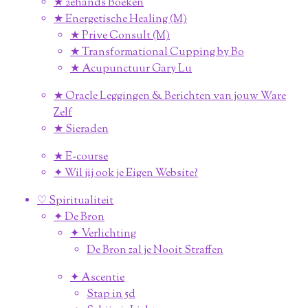
★ 2ehands Boeken
★ Energetische Healing (M)
★ Prive Consult (M)
★ Transformational Cupping by Bo
★ Acupunctuur Gary Lu
★ Oracle Leggingen & Berichten van jouw Ware
Zelf
★ Sieraden
★ E-course
✦ Wil jij ook je Eigen Website?
♡ Spiritualiteit
✦ De Bron
✦ Verlichting
De Bron zal je Nooit Straffen
✦ Ascentie
Stap in 5d