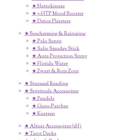
★ Nattokinase
★ 5-HTP Mood Booster
★ Detox Pleisters
★ Bescherming & Reiniging
★ Palo Santo
★ Salie Smudge Stick
★ Aura Protection Spray
★ Florida Water
★ Zwart & Roze Zout
★ Starseed Reading
★ Spirituele Accessoires
★ Pendels
★ Gans-Patches
★ Kaarsen
★ Altaar Accessoires (2H)
★ Tarot Decks