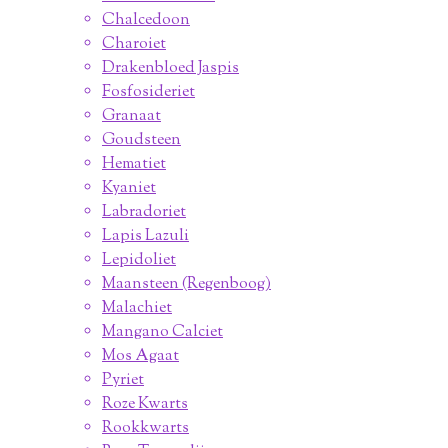
Chalcedoon
Charoiet
Drakenbloed Jaspis
Fosfosideriet
Granaat
Goudsteen
Hematiet
Kyaniet
Labradoriet
Lapis Lazuli
Lepidoliet
Maansteen (Regenboog)
Malachiet
Mangano Calciet
Mos Agaat
Pyriet
Roze Kwarts
Rookkwarts