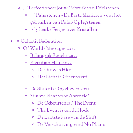
⋰ Perfectioneer Jouw Gebruik van Edelstenen
⋰ Palmstenen - De Beste Manieren voor het
gebruiken van Palm/Oplegstenen
⋰ 5 Leuke Feitjes over Kristallen
✴︎ Galactic Federation
Of Worlds Messages 2022
Belangrijk Bericht 2022
Pleiadian Help 2022
De Gfow is Hier
Het Licht is Gearriveerd
De Sluier is Opgeheven 2022
Zijn we klaar voor Ascentie?
De Gebeurtenis / The Event
The Event is om de Hoek
De Laatste Fase van de Shift
De Verschuiving vind Nu Plaats