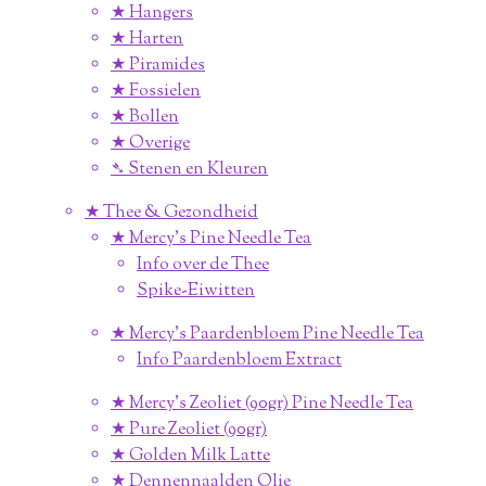
★ Hangers
★ Harten
★ Piramides
★ Fossielen
★ Bollen
★ Overige
➴ Stenen en Kleuren
★ Thee & Gezondheid
★ Mercy's Pine Needle Tea
Info over de Thee
Spike-Eiwitten
★ Mercy's Paardenbloem Pine Needle Tea
Info Paardenbloem Extract
★ Mercy's Zeoliet (90gr) Pine Needle Tea
★ Pure Zeoliet (90gr)
★ Golden Milk Latte
★ Dennennaalden Olie