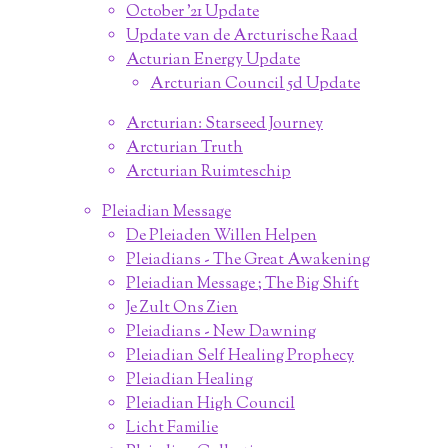
October '21 Update
Update van de Arcturische Raad
Acturian Energy Update
Arcturian Council 5d Update
Arcturian: Starseed Journey
Arcturian Truth
Arcturian Ruimteschip
Pleiadian Message
De Pleiaden Willen Helpen
Pleiadians - The Great Awakening
Pleiadian Message ; The Big Shift
Je Zult Ons Zien
Pleiadians - New Dawning
Pleiadian Self Healing Prophecy
Pleiadian Healing
Pleiadian High Council
Licht Familie