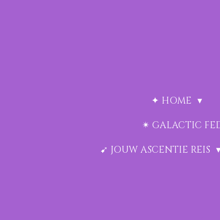
Ga
direct
naar
de
hoofdinhoud
✦ HOME
✴︎ GALACTIC F
➹ JOUW ASCENTIE REIS