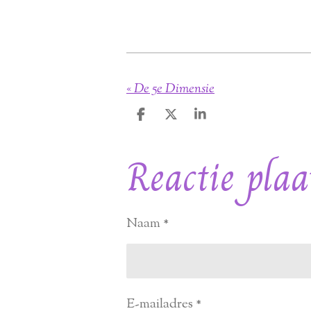
«
De 5e Dimensie
D
D
S
e
e
h
l
e
a
Reactie plaa
e
l
r
n
e
Naam *
E-mailadres *