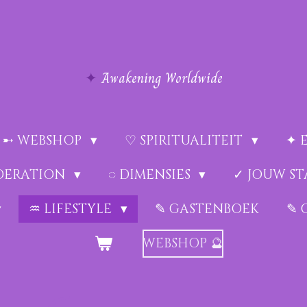
✦
Awakening Worldwide
➸ WEBSHOP
♡ SPIRITUALITEIT
✦ 
EDERATION
◌ DIMENSIES
✓ JOUW ST
♒︎ LIFESTYLE
✎ GASTENBOEK
✎ 
WEBSHOP 🔮